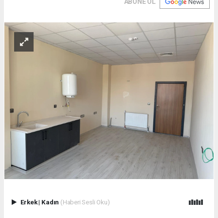
ABONE OL
Erkek
|
Kadın
(Haberi Sesli Oku)