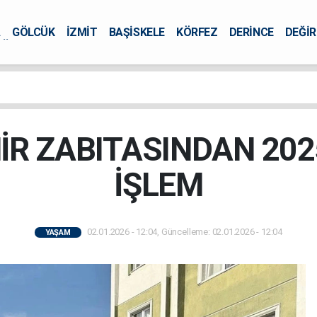
A
GÖLCÜK
İZMİT
BAŞİSKELE
KÖRFEZ
DERİNCE
DEĞİ
ÜRSEL
R ZABITASINDAN 2025
İŞLEM
02.01.2026 - 12:04, Güncelleme: 02.01.2026 - 12:04
YAŞAM