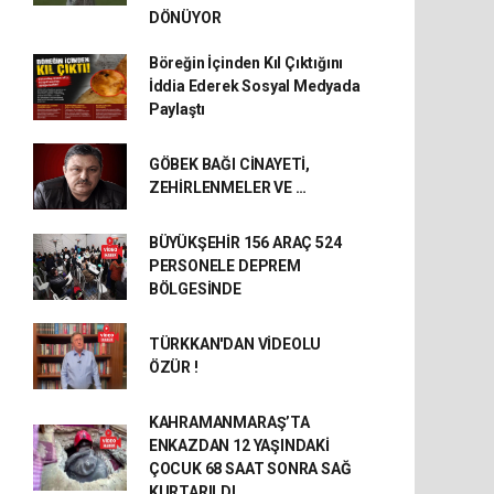
DÖNÜYOR
Böreğin İçinden Kıl Çıktığını
İddia Ederek Sosyal Medyada
Paylaştı
GÖBEK BAĞI CİNAYETİ,
ZEHİRLENMELER VE …
BÜYÜKŞEHİR 156 ARAÇ 524
PERSONELE DEPREM
BÖLGESİNDE
TÜRKKAN'DAN VİDEOLU
ÖZÜR !
KAHRAMANMARAŞ’TA
ENKAZDAN 12 YAŞINDAKİ
ÇOCUK 68 SAAT SONRA SAĞ
KURTARILDI