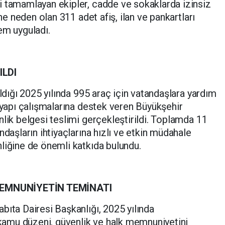
i tamamlayan ekipler, cadde ve sokaklarda izinsiz
ine neden olan 311 adet afiş, ilan ve pankartları
em uyguladı.
ILDI
ıldığı 2025 yılında 995 araç için vatandaşlara yardım
t yapı çalışmalarına destek veren Büyükşehir
nlik belgesi teslimi gerçekleştirildi. Toplamda 11
ndaşların ihtiyaçlarına hızlı ve etkin müdahale
liğine de önemli katkıda bulundu.
MEMNUNİYETİN TEMİNATI
bıta Dairesi Başkanlığı, 2025 yılında
e kamu düzeni, güvenlik ve halk memnuniyetini