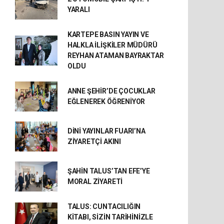
YARALI
KARTEPE BASIN YAYIN VE
HALKLA İLİŞKİLER MÜDÜRÜ
REYHAN ATAMAN BAYRAKTAR
OLDU
ANNE ŞEHİR’DE ÇOCUKLAR
EĞLENEREK ÖĞRENİYOR
DİNİ YAYINLAR FUARI’NA
ZİYARETÇİ AKINI
ŞAHİN TALUS’TAN EFE’YE
MORAL ZİYARETİ
TALUS: CUNTACILIĞIN
KİTABI, SİZİN TARİHİNİZLE