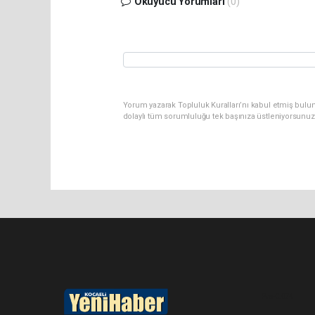
Okuyucu Yorumları
(0)
Yorum yazarak Topluluk Kuralları’nı kabul etmiş bulu
dolaylı tüm sorumluluğu tek başınıza üstleniyorsunuz
Pro-0.074