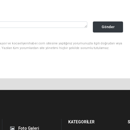
Gönder
nuyor ve kocaeliyenihaber.com sitesine yaptığınız yorumunuzla ilgili doğrudan veya
. Yazılan tüm yorumlardan site yönetimi hiçbir şekilde sorumlu tutulamaz.
KATEGORİLER
S
Foto Galeri