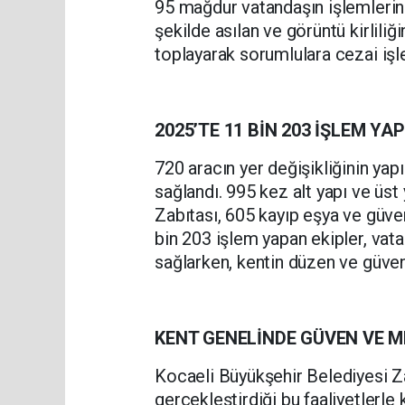
95 mağdur vatandaşın işlemlerin
şekilde asılan ve görüntü kirliliğ
toplayarak sorumlulara cezai işl
2025’TE 11 BİN 203 İŞLEM
YAP
720 aracın yer değişikliğinin yap
sağlandı. 995 kez alt yapı ve üs
Zabıtası, 605 kayıp eşya ve güve
bin 203 işlem yapan ekipler, vata
sağlarken, kentin düzen ve güven
KENT GENELİNDE GÜVEN VE 
Kocaeli Büyükşehir Belediyesi Za
gerçekleştirdiği bu faaliyetlerl