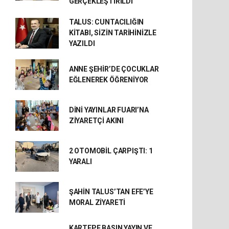
GERÇEKLEŞTİRİLDİ
TALUS: CUNTACILIĞIN
KİTABI, SİZİN TARİHİNİZLE
YAZILDI
ANNE ŞEHİR’DE ÇOCUKLAR
EĞLENEREK ÖĞRENİYOR
DİNİ YAYINLAR FUARI’NA
ZİYARETÇİ AKINI
2 OTOMOBİL ÇARPIŞTI: 1
YARALI
ŞAHİN TALUS’TAN EFE’YE
MORAL ZİYARETİ
KARTEPE BASIN YAYIN VE