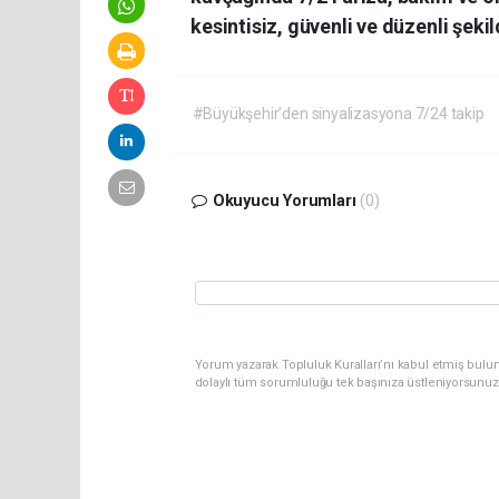
kesintisiz, güvenli ve düzenli şeki
#Büyükşehir’den sinyalizasyona 7/24 takip
Okuyucu Yorumları
(0)
Yorum yazarak Topluluk Kuralları’nı kabul etmiş bulu
dolaylı tüm sorumluluğu tek başınıza üstleniyorsunuz