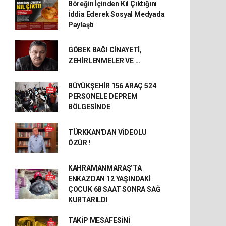
Böreğin İçinden Kıl Çıktığını
İddia Ederek Sosyal Medyada
Paylaştı
GÖBEK BAĞI CİNAYETİ,
ZEHİRLENMELER VE …
BÜYÜKŞEHİR 156 ARAÇ 524
PERSONELE DEPREM
BÖLGESİNDE
TÜRKKAN'DAN VİDEOLU
ÖZÜR !
KAHRAMANMARAŞ’TA
ENKAZDAN 12 YAŞINDAKİ
ÇOCUK 68 SAAT SONRA SAĞ
KURTARILDI
TAKİP MESAFESİNİ