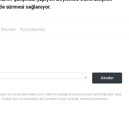
lde sürmesi sağlanıyor.
#kocaeli
#yol çalışması
Gönder
nuyor ve kocaeliyenihaber.com sitesine yaptığınız yorumunuzla ilgili doğrudan veya
. Yazılan tüm yorumlardan site yönetimi hiçbir şekilde sorumlu tutulamaz.