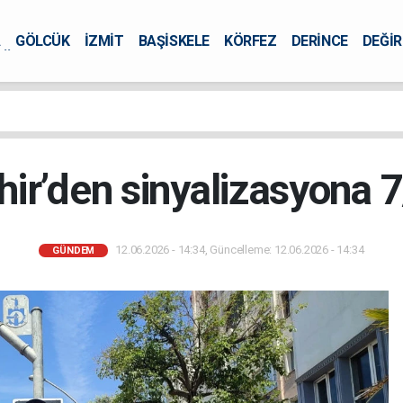
A
GÖLCÜK
İZMİT
BAŞİSKELE
KÖRFEZ
DERİNCE
DEĞİ
ÜRSEL
ir’den sinyalizasyona 7
12.06.2026 - 14:34, Güncelleme: 12.06.2026 - 14:34
GÜNDEM