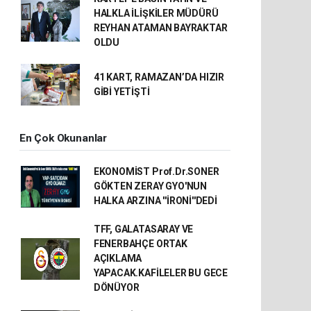
HALKLA İLİŞKİLER MÜDÜRÜ
REYHAN ATAMAN BAYRAKTAR
OLDU
41 KART, RAMAZAN’DA HIZIR
GİBİ YETİŞTİ
En Çok Okunanlar
EKONOMİST Prof.Dr.SONER
GÖKTEN ZERAY GYO'NUN
HALKA ARZINA ''İRONİ''DEDİ
TFF, GALATASARAY VE
FENERBAHÇE ORTAK
AÇIKLAMA
YAPACAK.KAFİLELER BU GECE
DÖNÜYOR