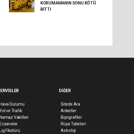
KORUMAMANIN SONU KÖTÜ
BİTTİ
ERVİSLER
DİĞER
Hava Durumu
Sitede Ara
Yol ve Trafik
Anketler
Namaz Vakitleri
Biyografiler
Eczaneler
Rüya Tabirleri
Lig Fikstürü
Astroloji