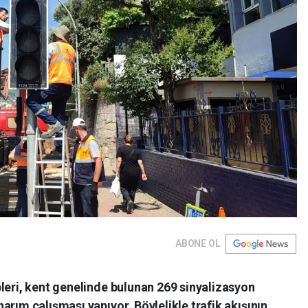
ABONE OL
leri, kent genelinde bulunan 269 sinyalizasyon
arım çalışması yapıyor. Böylelikle trafik akışının