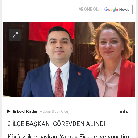
ABONE OL
Erkek
|
Kadın
(Haberi Sesli Oku)
2 İLÇE BAŞKANI GÖREVDEN ALINDI
Körfez ilçe başkanı Yaprak Fidancı ve yönetim