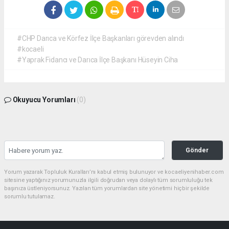
#CHP Darıca ve Körfez İlçe Başkanları görevden alındı
#kocaeli
#Yaprak Fidancı ve Darıca İlçe Başkanı Hüseyin Ciha
Okuyucu Yorumları
(0)
Gönder
Yorum yazarak Topluluk Kuralları’nı kabul etmiş bulunuyor ve kocaeliyenihaber.com
sitesine yaptığınız yorumunuzla ilgili doğrudan veya dolaylı tüm sorumluluğu tek
başınıza üstleniyorsunuz. Yazılan tüm yorumlardan site yönetimi hiçbir şekilde
sorumlu tutulamaz.