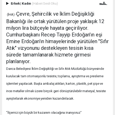
Erkek
|
Kadın
(Haberi Sesli Oku)
Çevre, Şehircilik ve İklim Değişikliği
(İHA) -
Bakanlığı ile ortak yürütülen proje yaklaşık 12
milyon lira bütçeyle hayata geçiriliyor.
Cumhurbaşkanı Recep Tayyip Erdoğan'ın eşi
Emine Erdoğan'ın himayelerinde yürütülen "Sıfır
Atık" vizyonunu destekleyen tesisin kısa
sürede tamamlanarak hizmete girmesi
planlanıyor.
Darıca Belediyesi İklim Değişikliği ve Sıfır Atık Müdürlüğü bünyesinde
kurulacak tam otomasyonlu tesiste, toplama, ayrıştırma ve presleme
işlemleri yapılacak. Başta ambalaj atıkları, karton, plastik, pet şişe ve
ince metaller olmak üzere birçok geri dönüştürülebilir materyal, tesiste
ayrıştırılarak ekonomiye yeniden kazandırılacak.
"İlçemiz için büyük bir kazanım olacağına inanıyoruz"