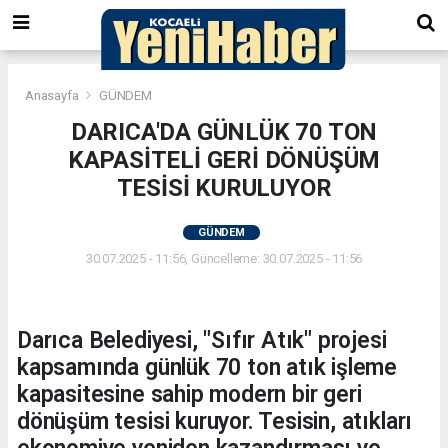
Anasayfa
GÜNDEM
DARICA'DA GÜNLÜK 70 TON
KAPASİTELİ GERİ DÖNÜŞÜM
TESİSİ KURULUYOR
GÜNDEM
30.07.2025 - 11:56, Güncelleme: 30.07.2025 - 11:56
Darıca Belediyesi, "Sıfır Atık" projesi
kapsamında günlük 70 ton atık işleme
kapasitesine sahip modern bir geri
dönüşüm tesisi kuruyor. Tesisin, atıkları