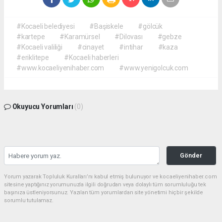
#Kocaeli belediyesi
#Başiskele
#gölcük
#kartepe
#Karamürsel
#Dilovası
#gebze
#Kocaeli valiliği
#cinayet
#intihar
#kaza
#eriklitepe
#Kocaeli haberleri
#www.kocaeliyenihaber.com
#www.yenigolcuk.com
Okuyucu Yorumları
(0)
Gönder
Yorum yazarak Topluluk Kuralları’nı kabul etmiş bulunuyor ve kocaeliyenihaber.com
sitesine yaptığınız yorumunuzla ilgili doğrudan veya dolaylı tüm sorumluluğu tek
başınıza üstleniyorsunuz. Yazılan tüm yorumlardan site yönetimi hiçbir şekilde
sorumlu tutulamaz.