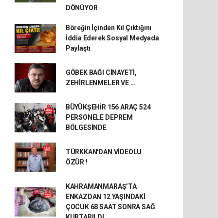
DÖNÜYOR
Böreğin İçinden Kıl Çıktığını
İddia Ederek Sosyal Medyada
Paylaştı
GÖBEK BAĞI CİNAYETİ,
ZEHİRLENMELER VE …
BÜYÜKŞEHİR 156 ARAÇ 524
PERSONELE DEPREM
BÖLGESİNDE
TÜRKKAN'DAN VİDEOLU
ÖZÜR !
KAHRAMANMARAŞ’TA
ENKAZDAN 12 YAŞINDAKİ
ÇOCUK 68 SAAT SONRA SAĞ
KURTARILDI