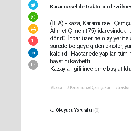
Karamürsel de traktörün devrilmes
(İHA) - kaza, Karamürsel Çamçuk
Ahmet Çimen (75) idaresindeki t
döndü. İhbar üzerine olay yerine s
sürede bölgeye giden ekipler, y
kaldırdı. Hastanede yapılan tüm
hayatını kaybetti.
Kazayla ilgili inceleme başlatıldı.
#kaza
# Karamürsel Çamçukur
#traktör
Okuyucu Yorumları
(0)