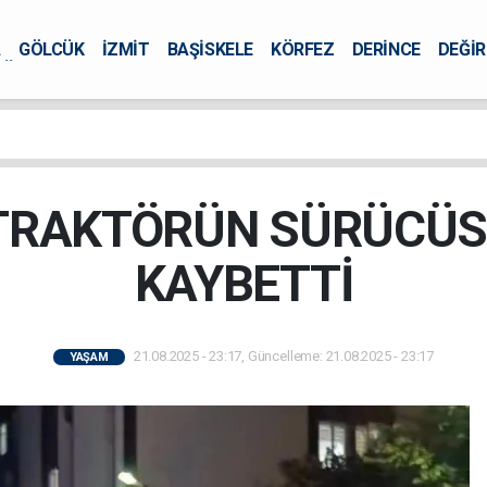
A
GÖLCÜK
İZMİT
BAŞİSKELE
KÖRFEZ
DERİNCE
DEĞİ
ÜRSEL
TRAKTÖRÜN SÜRÜCÜS
KAYBETTİ
21.08.2025 - 23:17, Güncelleme: 21.08.2025 - 23:17
YAŞAM