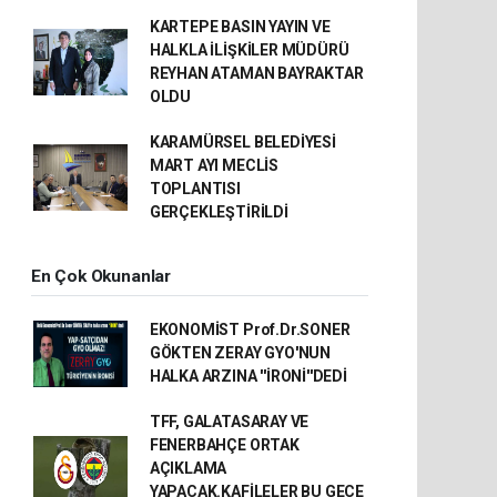
KARTEPE BASIN YAYIN VE
HALKLA İLİŞKİLER MÜDÜRÜ
REYHAN ATAMAN BAYRAKTAR
OLDU
KARAMÜRSEL BELEDİYESİ
MART AYI MECLİS
TOPLANTISI
GERÇEKLEŞTİRİLDİ
En Çok Okunanlar
EKONOMİST Prof.Dr.SONER
GÖKTEN ZERAY GYO'NUN
HALKA ARZINA ''İRONİ''DEDİ
TFF, GALATASARAY VE
FENERBAHÇE ORTAK
AÇIKLAMA
YAPACAK.KAFİLELER BU GECE