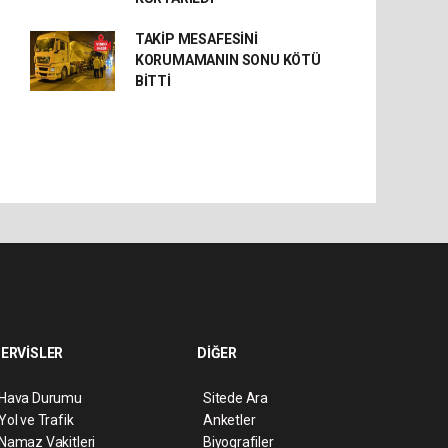
TAKİP MESAFESİNİ
KORUMAMANIN SONU KÖTÜ
BİTTİ
ERVİSLER
DİĞER
Hava Durumu
Sitede Ara
Yol ve Trafik
Anketler
Namaz Vakitleri
Biyografiler