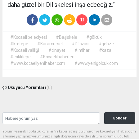
daha güzel bir Diliskelesi inşa edeceğiz.”
#Kocaeli belediyesi
#Başiskele
#gölcük
#kartepe
#Karamürsel
#Dilovası
#gebze
#Kocaeli valiliği
#cinayet
#intihar
#kaza
#eriklitepe
#Kocaeli haberleri
#www.kocaeliyenihaber.com
#www.yenigolcuk.com
Okuyucu Yorumları
(0)
Gönder
Yorum yazarak Topluluk Kuralları’nı kabul etmiş bulunuyor ve kocaeliyenihaber.com
sitesine yaptığınız yorumunuzla ilgili doğrudan veya dolaylı tüm sorumluluğu tek