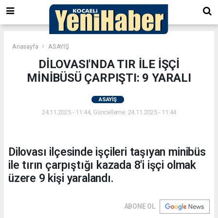
Anasayfa
ASAYİŞ
DİLOVASI'NDA TIR İLE İŞÇİ
MİNİBÜSÜ ÇARPIŞTI: 9 YARALI
ASAYİŞ
24.11.2025 - 11:44, Güncelleme: 24.11.2025 - 11:44
Dilovası ilçesinde işçileri taşıyan minibüs
ile tırın çarpıştığı kazada 8'i işçi olmak
üzere 9 kişi yaralandı.
ABONE OL