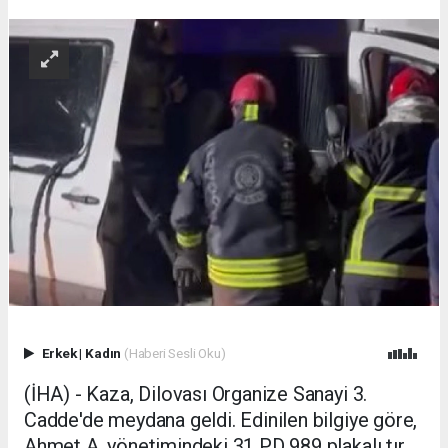
Erkek
|
Kadın
(Haberi Sesli Oku)
(İHA) - Kaza, Dilovası Organize Sanayi 3.
Cadde'de meydana geldi. Edinilen bilgiye göre,
Ahmet A. yönetimindeki 31 PD 989 plakalı tır