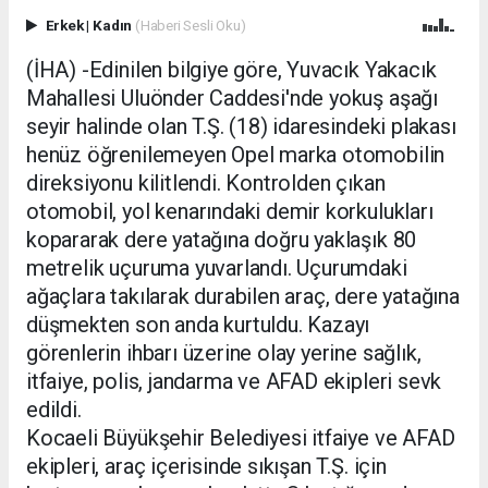
Erkek
|
Kadın
(Haberi Sesli Oku)
(İHA) -Edinilen bilgiye göre, Yuvacık Yakacık
Mahallesi Uluönder Caddesi'nde yokuş aşağı
seyir halinde olan T.Ş. (18) idaresindeki plakası
henüz öğrenilemeyen Opel marka otomobilin
direksiyonu kilitlendi. Kontrolden çıkan
otomobil, yol kenarındaki demir korkulukları
kopararak dere yatağına doğru yaklaşık 80
metrelik uçuruma yuvarlandı. Uçurumdaki
ağaçlara takılarak durabilen araç, dere yatağına
düşmekten son anda kurtuldu. Kazayı
görenlerin ihbarı üzerine olay yerine sağlık,
itfaiye, polis, jandarma ve AFAD ekipleri sevk
edildi.
Kocaeli Büyükşehir Belediyesi itfaiye ve AFAD
ekipleri, araç içerisinde sıkışan T.Ş. için