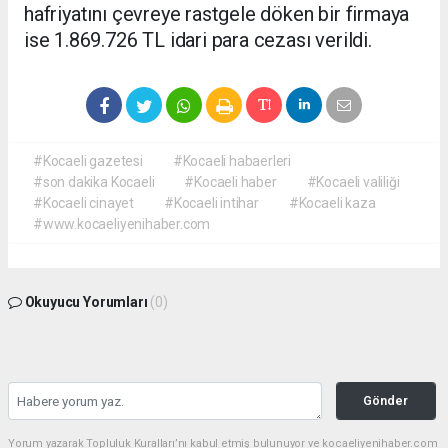
hafriyatını çevreye rastgele döken bir firmaya
ise 1.869.726 TL idari para cezası verildi.
#Kocaeli gazetesi
#Kocaeli habaerleri
#son dakika Kocaeli
#Kocaeli haber
#Kocaeli valiliği
#Kocaeli cinayet
#Kocaeli intihar
#Kocaeli kaza
#www.kocaeliyenihaber.com
Okuyucu Yorumları
(0)
Gönder
Yorum yazarak Topluluk Kuralları’nı kabul etmiş bulunuyor ve kocaeliyenihaber.com