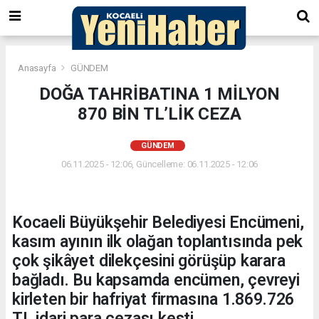
Anasayfa
GÜNDEM
DOĞA TAHRİBATINA 1 MİLYON
870 BİN TL’LİK CEZA
GÜNDEM
06.11.2025 - 12:06, Güncelleme: 06.11.2025 - 12:06
Kocaeli Büyükşehir Belediyesi Encümeni,
kasım ayının ilk olağan toplantısında pek
çok şikâyet dilekçesini görüşüp karara
bağladı. Bu kapsamda encümen, çevreyi
kirleten bir hafriyat firmasına 1.869.726
TL idari para cezası kesti.