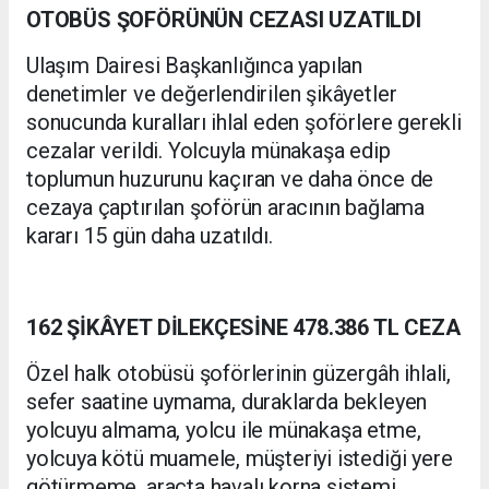
OTOBÜS ŞOFÖRÜNÜN CEZASI UZATILDI
Ulaşım Dairesi Başkanlığınca yapılan
denetimler ve değerlendirilen şikâyetler
sonucunda kuralları ihlal eden şoförlere gerekli
cezalar verildi. Yolcuyla münakaşa edip
toplumun huzurunu kaçıran ve daha önce de
cezaya çaptırılan şoförün aracının bağlama
kararı 15 gün daha uzatıldı.
162 ŞİKÂYET DİLEKÇESİNE 478.386 TL CEZA
Özel halk otobüsü şoförlerinin güzergâh ihlali,
sefer saatine uymama, duraklarda bekleyen
yolcuyu almama, yolcu ile münakaşa etme,
yolcuya kötü muamele, müşteriyi istediği yere
götürmeme, araçta havalı korna sistemi