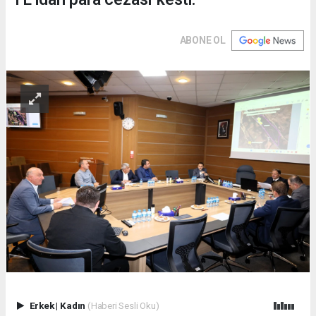
ABONE OL
Erkek
|
Kadın
(Haberi Sesli Oku)