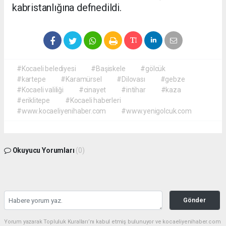
kabristanlığına defnedildi.
#Kocaeli belediyesi
#Başiskele
#gölcük
#kartepe
#Karamürsel
#Dilovası
#gebze
#Kocaeli valiliği
#cinayet
#intihar
#kaza
#eriklitepe
#Kocaeli haberleri
#www.kocaeliyenihaber.com
#www.yenigolcuk.com
Okuyucu Yorumları
(0)
Gönder
Yorum yazarak Topluluk Kuralları’nı kabul etmiş bulunuyor ve kocaeliyenihaber.com