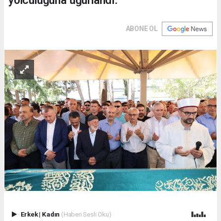
yolculuğuna uğurlandı.
ABONE OL
Erkek
|
Kadın
(Haberi Sesli Oku)