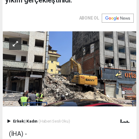
yıkım gerçekleştirildi.
ABONE OL
Erkek
|
Kadın
(Haberi Sesli Oku)
(İHA) -