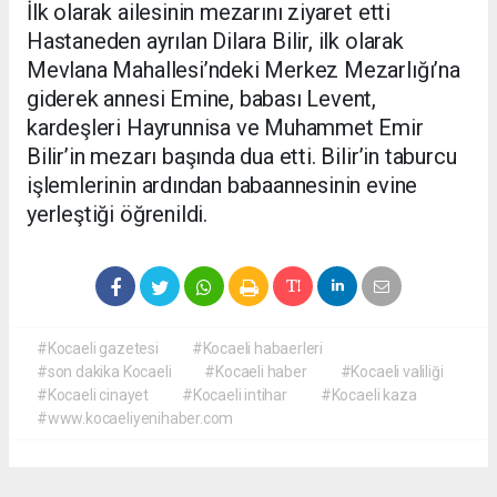
İlk olarak ailesinin mezarını ziyaret etti
Hastaneden ayrılan Dilara Bilir, ilk olarak
Mevlana Mahallesi’ndeki Merkez Mezarlığı’na
giderek annesi Emine, babası Levent,
kardeşleri Hayrunnisa ve Muhammet Emir
Bilir’in mezarı başında dua etti. Bilir’in taburcu
işlemlerinin ardından babaannesinin evine
yerleştiği öğrenildi.
#Kocaeli gazetesi
#Kocaeli habaerleri
#son dakika Kocaeli
#Kocaeli haber
#Kocaeli valiliği
#Kocaeli cinayet
#Kocaeli intihar
#Kocaeli kaza
#www.kocaeliyenihaber.com