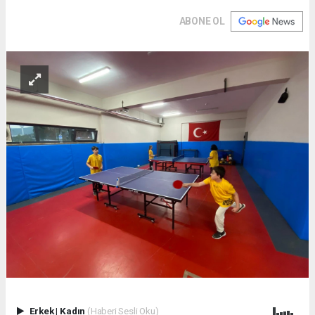
ABONE OL
Erkek
|
Kadın
(Haberi Sesli Oku)