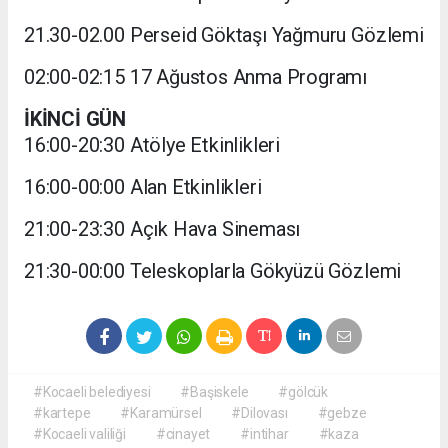
21.30-02.00 Perseid Göktaşı Yağmuru Gözlemi
02:00-02:15 17 Ağustos Anma Programı
İKİNCİ GÜN
16:00-20:30 Atölye Etkinlikleri
16:00-00:00 Alan Etkinlikleri
21:00-23:30 Açık Hava Sineması
21:30-00:00 Teleskoplarla Gökyüzü Gözlemi
#Kocaeli belediyesi
#Başiskele
#gölcük
#kartepe
#Karamürsel
#Dilovası
#gebze
#Kocaeli valiliği
#cinayet
#intihar
#kaza