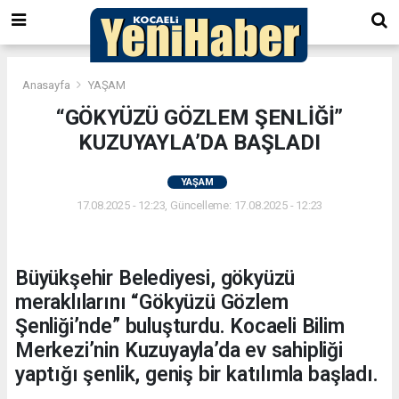
Anasayfa
YAŞAM
“GÖKYÜZÜ GÖZLEM ŞENLİĞİ”
KUZUYAYLA’DA BAŞLADI
YAŞAM
17.08.2025 - 12:23, Güncelleme: 17.08.2025 - 12:23
Büyükşehir Belediyesi, gökyüzü
meraklılarını “Gökyüzü Gözlem
Şenliği’nde” buluşturdu. Kocaeli Bilim
Merkezi’nin Kuzuyayla’da ev sahipliği
yaptığı şenlik, geniş bir katılımla başladı.