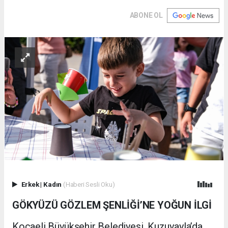
ABONE OL
Erkek
|
Kadın
(Haberi Sesli Oku)
GÖKYÜZÜ GÖZLEM ŞENLİĞİ’NE YOĞUN İLGİ
Kocaeli Büyükşehir Belediyesi, Kuzuyayla’da