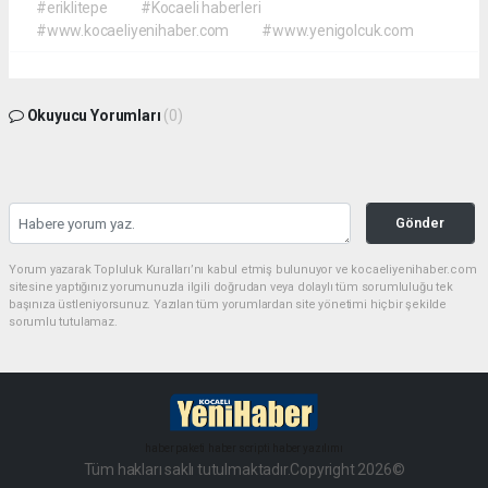
#eriklitepe
#Kocaeli haberleri
#www.kocaeliyenihaber.com
#www.yenigolcuk.com
Okuyucu Yorumları
(0)
Gönder
Yorum yazarak Topluluk Kuralları’nı kabul etmiş bulunuyor ve kocaeliyenihaber.com
sitesine yaptığınız yorumunuzla ilgili doğrudan veya dolaylı tüm sorumluluğu tek
başınıza üstleniyorsunuz. Yazılan tüm yorumlardan site yönetimi hiçbir şekilde
sorumlu tutulamaz.
haber paketi
haber scripti
haber yazılımı
Tüm hakları saklı tutulmaktadır.Copyright 2026©