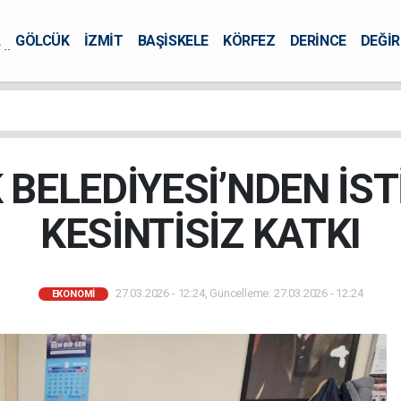
A
GÖLCÜK
İZMİT
BAŞİSKELE
KÖRFEZ
DERİNCE
DEĞİ
ÜRSEL
 BELEDİYESİ’NDEN İS
KESİNTİSİZ KATKI
27.03.2026 - 12:24, Güncelleme: 27.03.2026 - 12:24
EKONOMİ