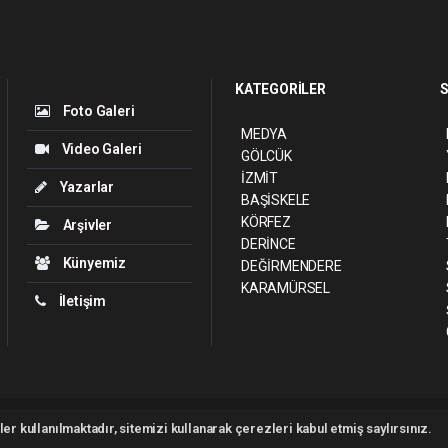
KATEGORİLER
S
Foto Galeri
MEDYA
Video Galeri
GÖLCÜK
İZMİT
Yazarlar
BAŞİSKELE
KÖRFEZ
Arşivler
DERİNCE
Künyemiz
DEĞİRMENDERE
KARAMÜRSEL
İletişim
ght 2026 ©
haber yazılımı
haber paketi
haber scripti
haber yazılım
haber sc
er kullanılmaktadır, sitemizi kullanarak çerezleri kabul etmiş saylırsınız.