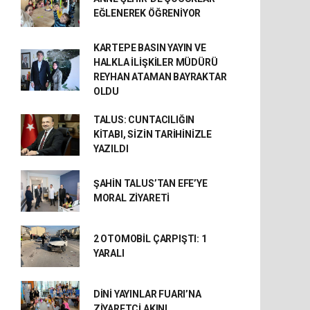
EĞLENEREK ÖĞRENİYOR
KARTEPE BASIN YAYIN VE
HALKLA İLİŞKİLER MÜDÜRÜ
REYHAN ATAMAN BAYRAKTAR
OLDU
TALUS: CUNTACILIĞIN
KİTABI, SİZİN TARİHİNİZLE
YAZILDI
ŞAHİN TALUS’TAN EFE’YE
MORAL ZİYARETİ
2 OTOMOBİL ÇARPIŞTI: 1
YARALI
DİNİ YAYINLAR FUARI’NA
ZİYARETÇİ AKINI