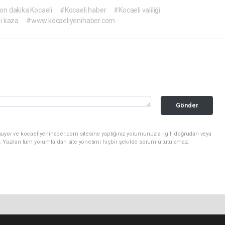
on dakika Kocaeli
#Kocaeli haber
#Kocaeli valiliği
i kaza
#www.kocaeliyenihaber.com
Gönder
nuyor ve kocaeliyenihaber.com sitesine yaptığınız yorumunuzla ilgili doğrudan veya
. Yazılan tüm yorumlardan site yönetimi hiçbir şekilde sorumlu tutulamaz.