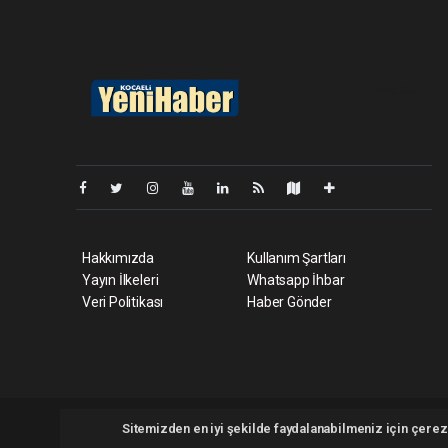
Pro-0.055
Hakkımızda
Kullanım Şartları
Yayın İlkeleri
Whatsapp İhbar
Veri Politikası
Haber Gönder
Kocaeliyenihaber.com Tüm hakları saklı tutulmaktadır. Copyri
Sitemizden en iyi şekilde faydalanabilmeniz için çerezl