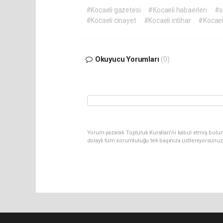
#Kocaeli gazetesi
#Kocaeli habaerleri
#s
#Kocaeli cinayet
#Kocaeli intihar
#Kocael
Okuyucu Yorumları
(0)
Yorum yazarak Topluluk Kuralları’nı kabul etmiş bulu
dolaylı tüm sorumluluğu tek başınıza üstleniyorsunuz