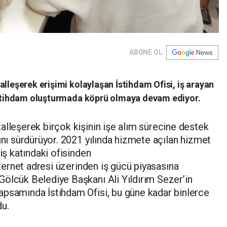
ABONE OL
alleşerek erişimi kolaylaşan İstihdam Ofisi, iş arayan
 istihdam oluşturmada köprü olmaya devam ediyor.
alleşerek birçok kişinin işe alım sürecine destek
ını sürdürüyor. 2021 yılında hizmete açılan hizmet
riş katındaki ofisinden
ternet adresi üzerinden iş gücü piyasasına
ölcük Belediye Başkanı Ali Yıldırım Sezer’in
apsamında İstihdam Ofisi, bu güne kadar binlerce
du.