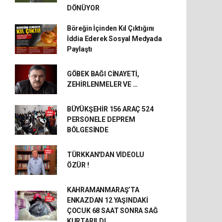
DÖNÜYOR
Böreğin İçinden Kıl Çıktığını
İddia Ederek Sosyal Medyada
Paylaştı
GÖBEK BAĞI CİNAYETİ,
ZEHİRLENMELER VE …
BÜYÜKŞEHİR 156 ARAÇ 524
PERSONELE DEPREM
BÖLGESİNDE
TÜRKKAN'DAN VİDEOLU
ÖZÜR !
KAHRAMANMARAŞ’TA
ENKAZDAN 12 YAŞINDAKİ
ÇOCUK 68 SAAT SONRA SAĞ
KURTARILDI