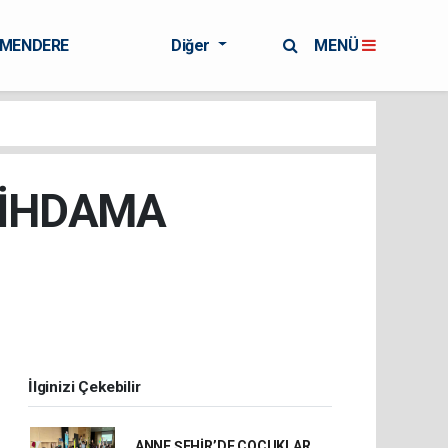
RMENDERE
Diğer
MENÜ
TİHDAMA
İlginizi Çekebilir
ANNE ŞEHİR’DE ÇOCUKLAR