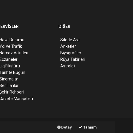
ERVİSLER
DİĞER
Hava Durumu
Sitede Ara
Yol ve Trafik
Anketler
Namaz Vakitleri
Biyografiler
Eczaneler
Rüya Tabirleri
Lig Fikstürü
Astroloji
Tarihte Bugün
Sinemalar
Seri İlanlar
Şehir Rehberi
Gazete Manşetleri
ript
Haber Yazılımı:
Web Aksiyon ®
Detay
Tamam