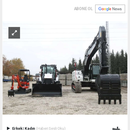
ABONE OL
Erkek
|
Kadın
(Haberi Sesli Oku)