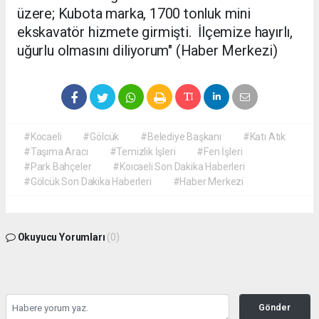
üzere;
Kubota marka, 1700 tonluk mini
ekskavatör hizmete girmişti. İlçemize hayırlı,
uğurlu olmasını diliyorum" (Haber Merkezi)
#Kocaeli
#Gölcük
#Belediye Başkanı
#Katı Atık
#Taşıma Aracı
#Temizlik İşleri
#Fen İşleri
#Park Bahçeler
#Koıcaeli Son Dakika Haberleri
#Gölcük Son Dakika Haberleri
#Haber Merkezi
Okuyucu Yorumları
(0)
Gönder