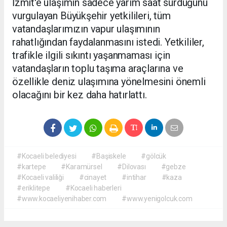
İzmit'e ulaşımın sadece yarım saat sürdüğünü
vurgulayan Büyükşehir yetkilileri, tüm
vatandaşlarımızın vapur ulaşımının
rahatlığından faydalanmasını istedi. Yetkililer,
trafikle ilgili sıkıntı yaşanmaması için
vatandaşların toplu taşıma araçlarına ve
özellikle deniz ulaşımına yönelmesini önemli
olacağını bir kez daha hatırlattı.
#Kocaeli belediyesi
#Başiskele
#gölcük
#kartepe
#Karamürsel
#Dilovası
#gebze
#Kocaeli valiliği
#cinayet
#intihar
#kaza
#eriklitepe
#Kocaeli haberleri
#www.kocaeliyenihaber.com
#www.yenigolcuk.com