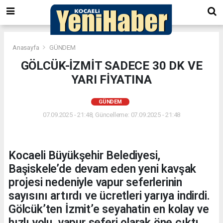
Anasayfa
GÜNDEM
GÖLCÜK-İZMİT SADECE 30 DK VE
YARI FİYATINA
GÜNDEM
07.09.2025 - 21:48, Güncelleme: 07.09.2025 - 21:48
Kocaeli Büyükşehir Belediyesi,
Başiskele’de devam eden yeni kavşak
projesi nedeniyle vapur seferlerinin
sayısını artırdı ve ücretleri yarıya indirdi.
Gölcük’ten İzmit’e seyahatin en kolay ve
hızlı yolu, vapur seferi olarak öne çıktı.