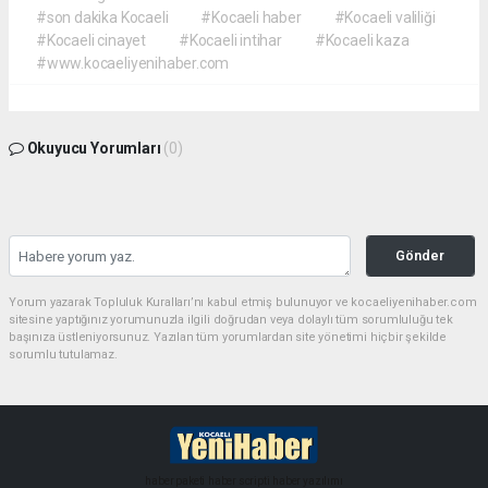
#son dakika Kocaeli
#Kocaeli haber
#Kocaeli valiliği
#Kocaeli cinayet
#Kocaeli intihar
#Kocaeli kaza
#www.kocaeliyenihaber.com
Okuyucu Yorumları
(0)
Gönder
Yorum yazarak Topluluk Kuralları’nı kabul etmiş bulunuyor ve kocaeliyenihaber.com
sitesine yaptığınız yorumunuzla ilgili doğrudan veya dolaylı tüm sorumluluğu tek
başınıza üstleniyorsunuz. Yazılan tüm yorumlardan site yönetimi hiçbir şekilde
sorumlu tutulamaz.
haber paketi
haber scripti
haber yazılımı