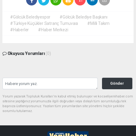
#Gölcük Belediyespor
#Gölcük Belediye Başkanı
#Türkiye Küçükler Satranç Turnuvası
#Milli Takım
#Haberler
#Haber Merkezi
Okuyucu Yorumları
(0)
Gönder
Yorum yazarak Topluluk Kuralları’nı kabul etmiş bulunuyor ve kocaeliyenihaber.com
sitesine yaptığınız yorumunuzla ilgili doğrudan veya dolaylı tüm sorumluluğu tek
başınıza üstleniyorsunuz. Yazılan tüm yorumlardan site yönetimi hiçbir şekilde
sorumlu tutulamaz.