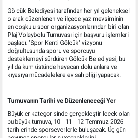
Gölcük Belediyesi tarafından her yıl geleneksel
olarak düzenlenen ve ilçede yaz mevsiminin
en coşkulu spor organizasyonlarından biri olan
Plaj Voleybolu Turnuvası için başvuru işlemleri
başladı. "Spor Kenti Gölcük" vizyonu
doğrultusunda sporu ve sporcuyu
desteklemeyi sürdüren Gölcük Belediyesi, bu
yıl da kum üstünde heyecan dolu anlara ve
kıyasıya mücadelelere ev sahipliği yapacak.
Turnuvanın Tarihi ve Düzenleneceği Yer
Büyükler kategorisinde gerçekleştirilecek olan
bu büyük turnuva, 10 - 11 - 12 Temmuz 2026
tarihlerinde sporseverlerle buluşacak. Üç gün
boyunca sporcuların yeteneklerini