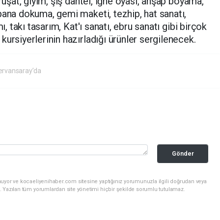
ruşat, giyim, şiş dantel, iğne oyası, ahşap boyama,
pana dokuma, gemi maketi, tezhip, hat sanatı,
ı, takı tasarım, Kat'ı sanatı, ebru sanatı gibi birçok
ursiyerlerinin hazırladığı ürünler sergilenecek.
ervansaray’da
Gönder
nuyor ve kocaeliyenihaber.com sitesine yaptığınız yorumunuzla ilgili doğrudan veya
. Yazılan tüm yorumlardan site yönetimi hiçbir şekilde sorumlu tutulamaz.