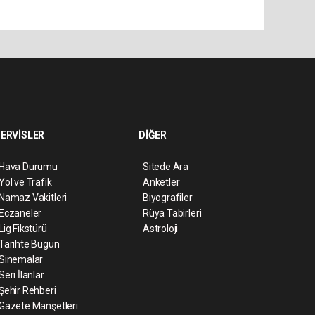
ERVİSLER
DİĞER
Hava Durumu
Sitede Ara
Yol ve Trafik
Anketler
Namaz Vakitleri
Biyografiler
Eczaneler
Rüya Tabirleri
Lig Fikstürü
Astroloji
Tarihte Bugün
Sinemalar
Seri İlanlar
Şehir Rehberi
Gazete Manşetleri