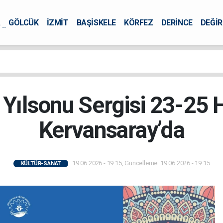
A
GÖLCÜK
İZMİT
BAŞİSKELE
KÖRFEZ
DERİNCE
DEĞİ
ÜRSEL
ılsonu Sergisi 23-25 H
Kervansaray’da
19.06.2026 - 19:15, Güncelleme: 19.06.2026 - 19:15
KÜLTÜR-SANAT