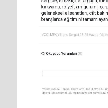
sergide; el nakışı, el örgüsü, mef
kırkyama, rölyef, amigurumi, çar
geleneksel el sanatları, cilt bakım
branşlarda eğitimini tamamlayan k
#GÖLMEK Yılsonu Sergisi 23-25 Haziran’da K
Okuyucu Yorumları
(0)
Yorum yazarak Topluluk Kuralları’nı kabul etmiş bulu
dolaylı tüm sorumluluğu tek başınıza üstleniyorsunuz