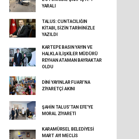
YARALI
TALUS: CUNTACILIĞIN
KİTABI, SİZİN TARİHİNİZLE
YAZILDI
KARTEPE BASIN YAYIN VE
HALKLA İLİŞKİLER MÜDÜRÜ
REYHAN ATAMAN BAYRAKTAR
OLDU
DİNİ YAYINLAR FUARI’NA
ZİYARETÇİ AKINI
ŞAHİN TALUS’TAN EFE’YE
MORAL ZİYARETİ
KARAMÜRSEL BELEDİYESİ
MART AYI MECLİS