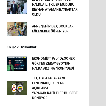
HALKLA İLİŞKİLER MÜDÜRÜ
REYHAN ATAMAN BAYRAKTAR
OLDU
ANNE ŞEHİR’DE ÇOCUKLAR
EĞLENEREK ÖĞRENİYOR
En Çok Okunanlar
EKONOMİST Prof.Dr.SONER
GÖKTEN ZERAY GYO'NUN
HALKA ARZINA ''İRONİ''DEDİ
TFF, GALATASARAY VE
FENERBAHÇE ORTAK
AÇIKLAMA
YAPACAK.KAFİLELER BU GECE
DÖNÜYOR