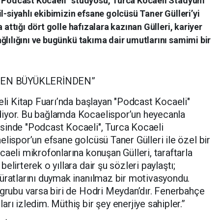
 “Podcast Kocaeli” stüdyosu, Turca Kocaeli Stadyum
l-siyahlı ekibimizin efsane golcüsü Taner Gülleri’yi
 attığı dört golle hafızalara kazınan Gülleri, kariyer
ğlılığını ve bugünkü takıma dair umutlarını samimi bir
 EN BÜYÜKLERİNDEN”
aeli Kitap Fuarı’nda başlayan "Podcast Kocaeli"
diyor. Bu bağlamda Kocaelispor’un heyecanla
sinde "Podcast Kocaeli", Turca Kocaeli
lispor’un efsane golcüsü Taner Gülleri ile özel bir
aeli mikrofonlarına konuşan Gülleri, taraftarla
lirterek o yıllara dair şu sözleri paylaştı;
üratlarını duymak inanılmaz bir motivasyondu.
 grubu varsa biri de Hodri Meydan’dır. Fenerbahçe
rı izledim. Müthiş bir şey enerjiye sahipler.”