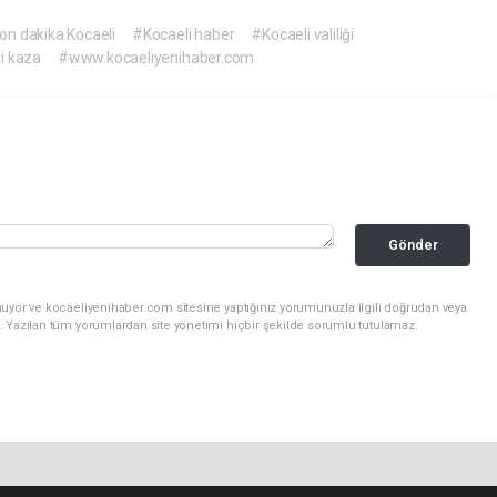
on dakika Kocaeli
#Kocaeli haber
#Kocaeli valiliği
i kaza
#www.kocaeliyenihaber.com
Gönder
nuyor ve kocaeliyenihaber.com sitesine yaptığınız yorumunuzla ilgili doğrudan veya
. Yazılan tüm yorumlardan site yönetimi hiçbir şekilde sorumlu tutulamaz.