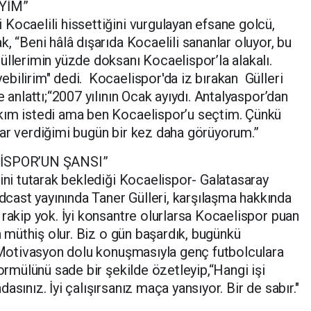
YİM”
Kocaelili hissettiğini vurgulayan efsane golcü,
, “Beni hâlâ dışarıda Kocaelili sananlar oluyor, bu
üllerimin yüzde doksanı Kocaelispor’la alakalı.
bilirim" dedi. Kocaelispor'da iz bırakan Gülleri
 anlattı;“2007 yılının Ocak ayıydı. Antalyaspor’dan
kım istedi ama ben Kocaelispor’u seçtim. Çünkü
rar verdiğimi bugün bir kez daha görüyorum.”
İSPOR’UN ŞANSI”
sini tutarak beklediği Kocaelispor- Galatasaray
ast yayınında Taner Gülleri, karşılaşma hakkında
 rakip yok. İyi konsantre olurlarsa Kocaelispor puan
sa müthiş olur. Biz o gün başardık, bugünkü
. Motivasyon dolu konuşmasıyla genç futbolculara
formülünü sade bir şekilde özetleyip,“Hangi işi
sınız. İyi çalışırsanız maça yansıyor. Bir de sabır."