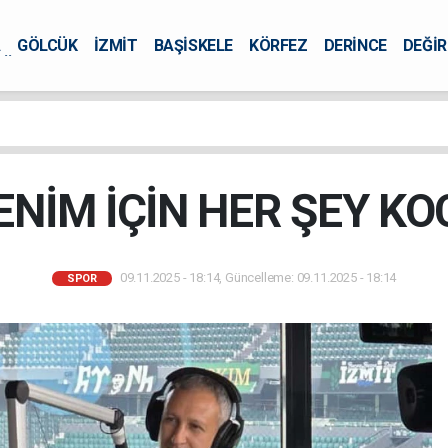
A
GÖLCÜK
İZMİT
BAŞİSKELE
KÖRFEZ
DERİNCE
DEĞİ
ÜRSEL
BENİM İÇİN HER ŞEY KO
09.11.2025 - 18:14, Güncelleme: 09.11.2025 - 18:14
SPOR