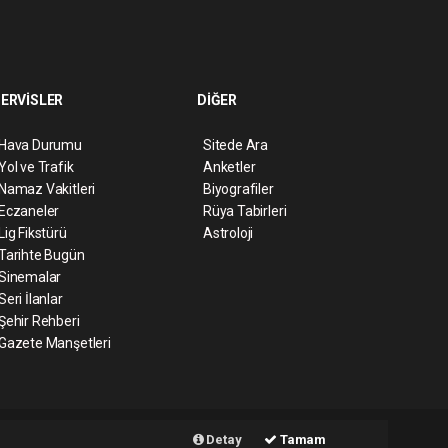
ERVİSLER
DİĞER
Hava Durumu
Sitede Ara
Yol ve Trafik
Anketler
Namaz Vakitleri
Biyografiler
Eczaneler
Rüya Tabirleri
Lig Fikstürü
Astroloji
Tarihte Bugün
Sinemalar
Seri İlanlar
Şehir Rehberi
Gazete Manşetleri
ript
Haber Yazılımı:
Web Aksiyon ®
Detay
Tamam