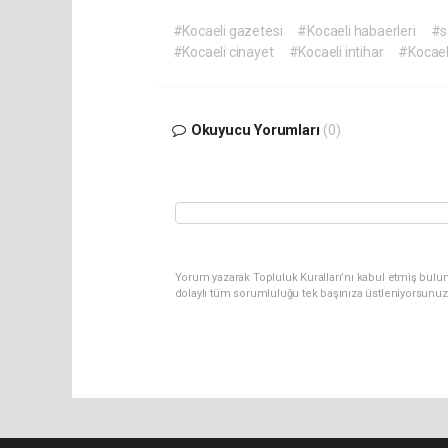
#Kocaeli gazetesi
#Kocaeli habaerleri
#s
#Kocaeli cinayet
#Kocaeli intihar
#Kocael
Okuyucu Yorumları
(0)
Yorum yazarak Topluluk Kuralları’nı kabul etmiş bulu
dolaylı tüm sorumluluğu tek başınıza üstleniyorsunuz