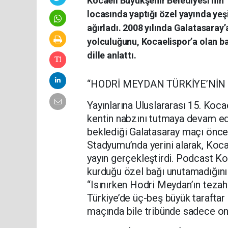
Kocaeli Büyükşehir Belediyesi’nin
locasında yaptığı özel yayında yeşi
ağırladı. 2008 yılında Galatasaray’a
yolculuğunu, Kocaelispor’a olan ba
dille anlattı.
“HODRİ MEYDAN TÜRKİYE’NİN
Yayınlarına Uluslararası 15. Koc
kentin nabzını tutmaya devam e
beklediği Galatasaray maçı önce
Stadyumu’nda yerini alarak, Kocae
yayın gerçekleştirdi. Podcast Koc
kurduğu özel bağı unutamadığını be
“Isınırken Hodri Meydan’ın tezah
Türkiye’de üç-beş büyük taraftar
maçında bile tribünde sadece onla