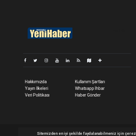
Pro-0.062
Hakkımızda
Kullanım Şartları
Yayın İlkeleri
Whatsapp İhbar
Veri Politikası
Haber Gönder
Kocaeliyenihaber.com Tüm hakları saklı tutulmaktadır. Copyri
Sitemizden en iyi şekilde faydalanabilmeniz için çerezl