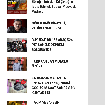
Böreğin İçinden Kıl Çıktığını
İddia Ederek Sosyal Medyada
Paylaştı
GÖBEK BAĞI CİNAYETİ,
ZEHİRLENMELER VE …
BÜYÜKŞEHİR 156 ARAÇ 524
PERSONELE DEPREM
BÖLGESİNDE
TÜRKKAN'DAN VİDEOLU
ÖZÜR !
KAHRAMANMARAŞ’TA
ENKAZDAN 12 YAŞINDAKİ
ÇOCUK 68 SAAT SONRA SAĞ
KURTARILDI
TAKİP MESAFESİNİ