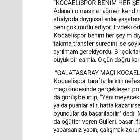
“KOCAELİSPOR BENİM HER ŞE
Adanalı olmasına rağmen kendini 
stüdyoda duygusal anlar yaşatarak
beni çok mutlu ediyor. Evdeki öd
Kocaelispor benim her şeyim diye
takıma transfer sürecini ise şöyle
ayrılmam gerekiyordu. Birçok ta
büyük bir camia. O gün doğru ka
“GALATASARAY MAÇI KOCAEL
Kocaelispor taraftarlarının nefe
maçı öncesinde gerçekleşen podc
da görüş belirtip, “Yenilmeyecek
ya da puanlar alır, hatta kazanır
oyuncular da başarılabilir" dedi
da öğütler veren Gülleri, başarı 
yaparsanız yapın, çalışmak zorunda