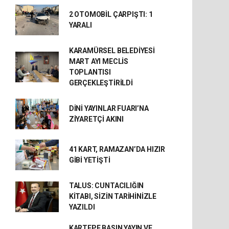
2 OTOMOBİL ÇARPIŞTI: 1
YARALI
KARAMÜRSEL BELEDİYESİ
MART AYI MECLİS
TOPLANTISI
GERÇEKLEŞTİRİLDİ
DİNİ YAYINLAR FUARI’NA
ZİYARETÇİ AKINI
41 KART, RAMAZAN’DA HIZIR
GİBİ YETİŞTİ
TALUS: CUNTACILIĞIN
KİTABI, SİZİN TARİHİNİZLE
YAZILDI
KARTEPE BASIN YAYIN VE