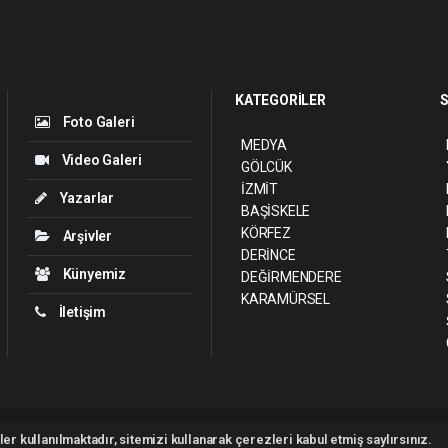
KATEGORİLER
S
Foto Galeri
MEDYA
Video Galeri
GÖLCÜK
İZMİT
Yazarlar
BAŞİSKELE
KÖRFEZ
Arşivler
DERİNCE
Künyemiz
DEĞİRMENDERE
KARAMÜRSEL
İletişim
ght 2026 ©
haber yazılımı
haber paketi
haber scripti
haber yazılım
haber sc
er kullanılmaktadır, sitemizi kullanarak çerezleri kabul etmiş saylırsınız.