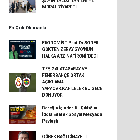
ŞAHİN TALUS’TAN EFE’YE
MORAL ZİYARETİ
En Çok Okunanlar
EKONOMİST Prof.Dr.SONER
GÖKTEN ZERAY GYO'NUN
HALKA ARZINA ''İRONİ''DEDİ
TFF, GALATASARAY VE
FENERBAHÇE ORTAK
AÇIKLAMA
YAPACAK.KAFİLELER BU GECE
DÖNÜYOR
Böreğin İçinden Kıl Çıktığını
İddia Ederek Sosyal Medyada
Paylaştı
GÖBEK BAĞI CİNAYETİ,