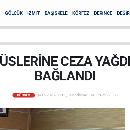
A
GÖLCÜK
İZMİT
BAŞİSKELE
KÖRFEZ
DERİNCE
DEĞİ
ÜRSEL
SLERİNE CEZA YAĞDI
BAĞLANDI
14.05.2025 - 23:05, Güncelleme: 14.05.2025 - 23:05
GÜNDEM