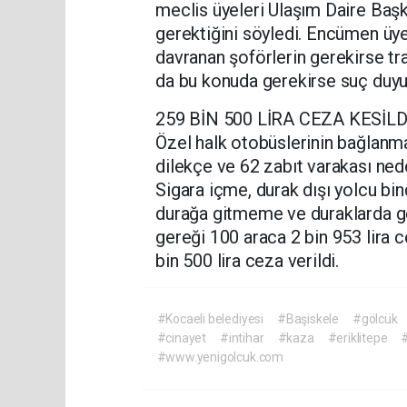
meclis üyeleri Ulaşım Daire Başk
gerektiğini söyledi. Encümen üye
davranan şoförlerin gerekirse tr
da bu konuda gerekirse suç duyu
259 BİN 500 LİRA CEZA KESİLD
Özel halk otobüslerinin bağlanm
dilekçe ve 62 zabıt varakası ned
Sigara içme, durak dışı yolcu b
durağa gitmeme ve duraklarda g
gereği 100 araca 2 bin 953 lira 
bin 500 lira ceza verildi.
#Kocaeli belediyesi
#Başiskele
#gölcük
#cinayet
#intihar
#kaza
#eriklitepe
#
#www.yenigolcuk.com