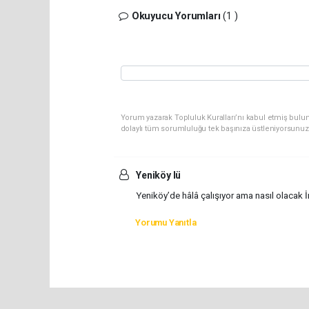
Okuyucu Yorumları
(1 )
Yorum yazarak Topluluk Kuralları’nı kabul etmiş bulu
dolaylı tüm sorumluluğu tek başınıza üstleniyorsunuz
Yeniköy lü
Yeniköy’de hâlâ çalışıyor ama nasıl olacak 
Yorumu Yanıtla