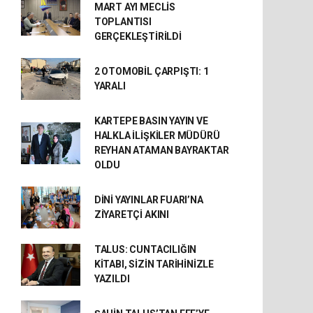
MART AYI MECLİS
TOPLANTISI
GERÇEKLEŞTİRİLDİ
2 OTOMOBİL ÇARPIŞTI: 1
YARALI
KARTEPE BASIN YAYIN VE
HALKLA İLİŞKİLER MÜDÜRÜ
REYHAN ATAMAN BAYRAKTAR
OLDU
DİNİ YAYINLAR FUARI’NA
ZİYARETÇİ AKINI
TALUS: CUNTACILIĞIN
KİTABI, SİZİN TARİHİNİZLE
YAZILDI