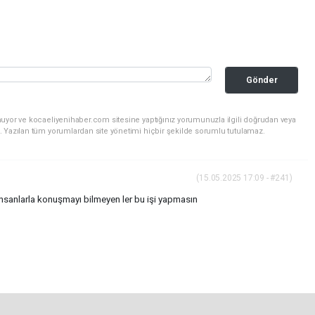
Gönder
nuyor ve kocaeliyenihaber.com sitesine yaptığınız yorumunuzla ilgili doğrudan veya
. Yazılan tüm yorumlardan site yönetimi hiçbir şekilde sorumlu tutulamaz.
(15.05.2025 17:09 - #241)
İnsanlarla konuşmayı bilmeyen ler bu işi yapmasın