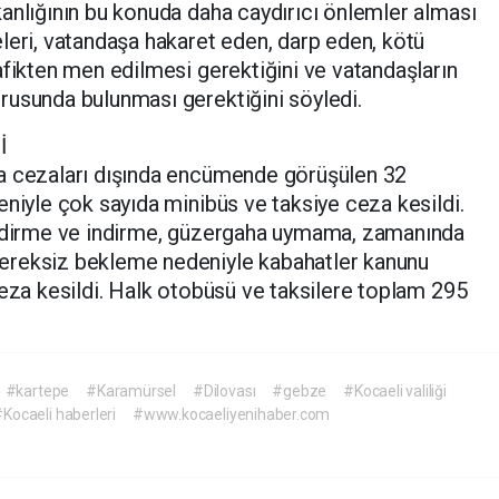
anlığının bu konuda daha caydırıcı önlemler alması
leri, vatandaşa hakaret eden, darp eden, kötü
afikten men edilmesi gerektiğini ve vatandaşların
rusunda bulunması gerektiğini söyledi.
İ
a cezaları dışında encümende görüşülen 32
eniyle çok sayıda minibüs ve taksiye ceza kesildi.
indirme ve indirme, güzergaha uymama, zamanında
ereksiz bekleme nedeniyle kabahatler kanunu
ceza kesildi. Halk otobüsü ve taksilere toplam 295
#kartepe
#Karamürsel
#Dilovası
#gebze
#Kocaeli valiliği
Kocaeli haberleri
#www.kocaeliyenihaber.com