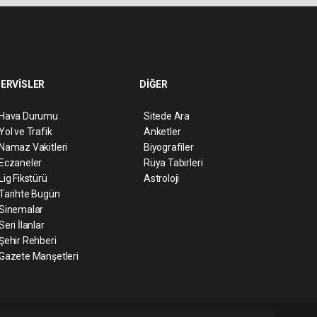
ERVİSLER
DİĞER
Hava Durumu
Sitede Ara
Yol ve Trafik
Anketler
Namaz Vakitleri
Biyografiler
Eczaneler
Rüya Tabirleri
Lig Fikstürü
Astroloji
Tarihte Bugün
Sinemalar
Seri İlanlar
Şehir Rehberi
Gazete Manşetleri