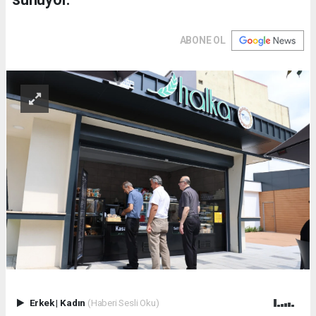
ABONE OL
Erkek
|
Kadın
(Haberi Sesli Oku)