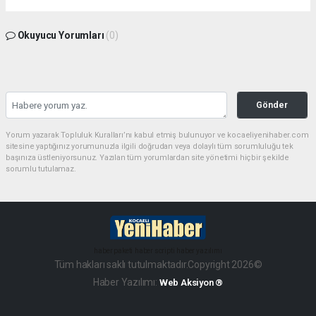
Okuyucu Yorumları
(0)
Gönder
Yorum yazarak Topluluk Kuralları’nı kabul etmiş bulunuyor ve kocaeliyenihaber.com
sitesine yaptığınız yorumunuzla ilgili doğrudan veya dolaylı tüm sorumluluğu tek
başınıza üstleniyorsunuz. Yazılan tüm yorumlardan site yönetimi hiçbir şekilde
sorumlu tutulamaz.
haber paketi
haber scripti
haber yazılımı
Tüm hakları saklı tutulmaktadır.Copyright 2026©
Haber Yazılımı:
Web Aksiyon ®