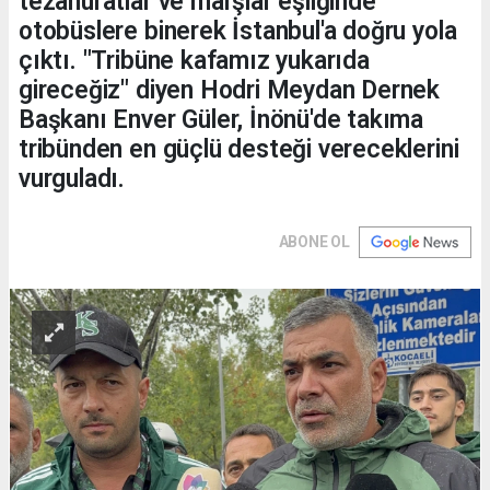
tezahüratlar ve marşlar eşliğinde
otobüslere binerek İstanbul'a doğru yola
çıktı. "Tribüne kafamız yukarıda
gireceğiz" diyen Hodri Meydan Dernek
Başkanı Enver Güler, İnönü'de takıma
tribünden en güçlü desteği vereceklerini
vurguladı.
ABONE OL