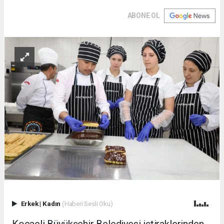
ABONE OL
Erkek
|
Kadın
(Haberi Sesli Oku)