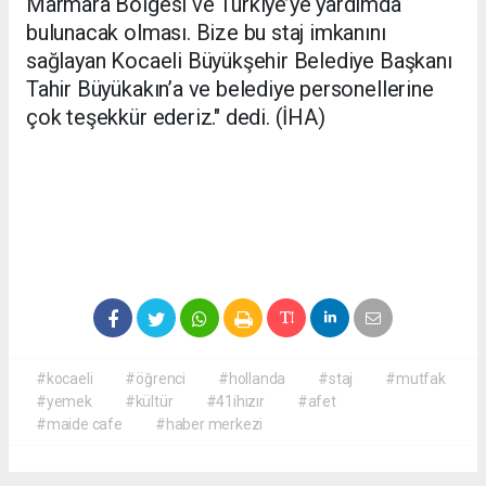
Marmara Bölgesi ve Türkiye’ye yardımda
bulunacak olması. Bize bu staj imkanını
sağlayan Kocaeli Büyükşehir Belediye Başkanı
Tahir Büyükakın’a ve belediye personellerine
çok teşekkür ederiz." dedi. (İHA)
#kocaeli
#öğrenci
#hollanda
#staj
#mutfak
#yemek
#kültür
#41ihızır
#afet
#maide cafe
#haber merkezi