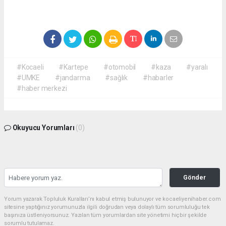
#Kocaeli
#Kartepe
#otomobil
#kaza
#yaralı
#UMKE
#jandarma
#sağlık
#habarler
#haber merkezi
Okuyucu Yorumları
(0)
Gönder
Yorum yazarak Topluluk Kuralları’nı kabul etmiş bulunuyor ve kocaeliyenihaber.com
sitesine yaptığınız yorumunuzla ilgili doğrudan veya dolaylı tüm sorumluluğu tek
başınıza üstleniyorsunuz. Yazılan tüm yorumlardan site yönetimi hiçbir şekilde
sorumlu tutulamaz.