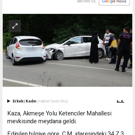
ABONE OL
Erkek
|
Kadın
(Haberi Sesli Oku)
Kaza, Akmeşe Yolu Ketenciler Mahallesi
mevkisinde meydana geldi.
Edinilen bilgiye göre, C.M. idaresindeki 34 Z.3...