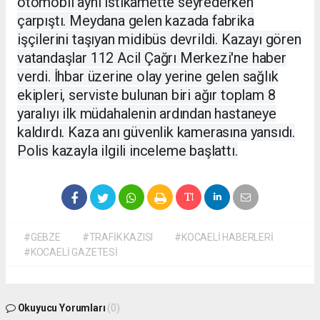
otomobil aynı istikamette seyrederken
çarpıştı. Meydana gelen kazada fabrika
işçilerini taşıyan midibüs devrildi. Kazayı gören
vatandaşlar 112 Acil Çağrı Merkezi'ne haber
verdi. İhbar üzerine olay yerine gelen sağlık
ekipleri, serviste bulunan biri ağır toplam 8
yaralıyı ilk müdahalenin ardından hastaneye
kaldırdı. Kaza anı güvenlik kamerasına yansıdı.
Polis kazayla ilgili inceleme başlattı.
#GEBZE
#TRAFİK KAZISI
#KOCAELİ HABERLERİ
#KOCAELİ GAZETESİ
Okuyucu Yorumları
(0)