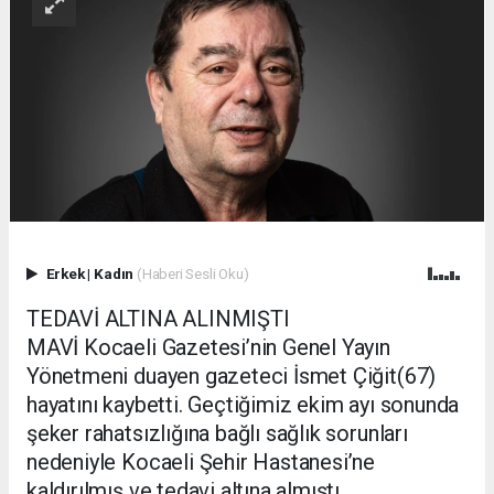
Erkek
|
Kadın
(Haberi Sesli Oku)
TEDAVİ ALTINA ALINMIŞTI
MAVİ Kocaeli Gazetesi’nin Genel Yayın
Yönetmeni duayen gazeteci İsmet Çiğit(67)
hayatını kaybetti. Geçtiğimiz ekim ayı sonunda
şeker rahatsızlığına bağlı sağlık sorunları
nedeniyle Kocaeli Şehir Hastanesi’ne
kaldırılmış ve tedavi altına almıştı.