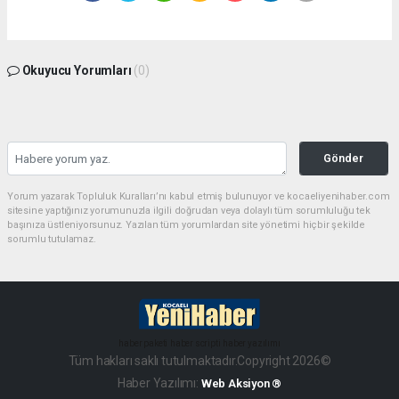
Okuyucu Yorumları
(0)
Gönder
Yorum yazarak Topluluk Kuralları’nı kabul etmiş bulunuyor ve kocaeliyenihaber.com
sitesine yaptığınız yorumunuzla ilgili doğrudan veya dolaylı tüm sorumluluğu tek
başınıza üstleniyorsunuz. Yazılan tüm yorumlardan site yönetimi hiçbir şekilde
sorumlu tutulamaz.
haber paketi
haber scripti
haber yazılımı
Tüm hakları saklı tutulmaktadır.Copyright 2026©
Haber Yazılımı:
Web Aksiyon ®