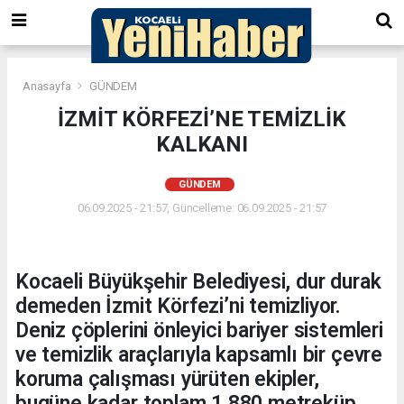
Anasayfa
GÜNDEM
İZMİT KÖRFEZİ’NE TEMİZLİK
KALKANI
GÜNDEM
06.09.2025 - 21:57, Güncelleme: 06.09.2025 - 21:57
Kocaeli Büyükşehir Belediyesi, dur durak
demeden İzmit Körfezi’ni temizliyor.
Deniz çöplerini önleyici bariyer sistemleri
ve temizlik araçlarıyla kapsamlı bir çevre
koruma çalışması yürüten ekipler,
bugüne kadar toplam 1.880 metreküp