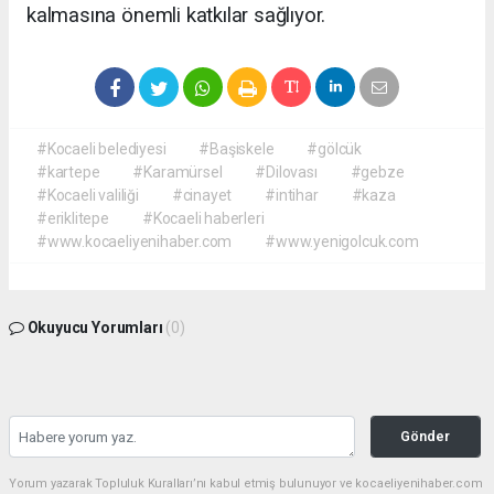
kalmasına önemli katkılar sağlıyor.
#Kocaeli belediyesi
#Başiskele
#gölcük
#kartepe
#Karamürsel
#Dilovası
#gebze
#Kocaeli valiliği
#cinayet
#intihar
#kaza
#eriklitepe
#Kocaeli haberleri
#www.kocaeliyenihaber.com
#www.yenigolcuk.com
Okuyucu Yorumları
(0)
Gönder
Yorum yazarak Topluluk Kuralları’nı kabul etmiş bulunuyor ve kocaeliyenihaber.com