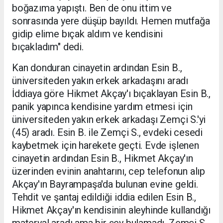
boğazıma yapıştı. Ben de onu ittim ve
sonrasında yere düşüp bayıldı. Hemen mutfağa
gidip elime bıçak aldım ve kendisini
bıçakladım" dedi.
Kan donduran cinayetin ardından Esin B.,
üniversiteden yakın erkek arkadaşını aradı
İddiaya göre Hikmet Akçay'ı bıçaklayan Esin B.,
panik yapınca kendisine yardım etmesi için
üniversiteden yakın erkek arkadaşı Zemçi S.'yi
(45) aradı. Esin B. ile Zemçi S., evdeki cesedi
kaybetmek için harekete geçti. Evde işlenen
cinayetin ardından Esin B., Hikmet Akçay'ın
üzerinden evinin anahtarını, cep telefonun alıp
Akçay'ın Bayrampaşa'da bulunan evine geldi.
Tehdit ve şantaj edildiği iddia edilen Esin B.,
Hikmet Akçay'ın kendisinin aleyhinde kullandığı
materyal aradı ama bir şey bulamadı. Zemçi S.