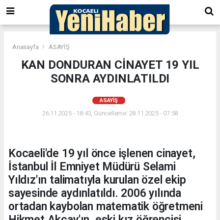
Anasayfa
ASAYİŞ
KAN DONDURAN CİNAYET 19 YIL
SONRA AYDINLATILDI
ASAYİŞ
26.11.2025 - 18:43, Güncelleme: 28.11.2025 - 07:58
Kocaeli'de 19 yıl önce işlenen cinayet,
İstanbul İl Emniyet Müdürü Selami
Yıldız'ın talimatıyla kurulan özel ekip
sayesinde aydınlatıldı. 2006 yılında
ortadan kaybolan matematik öğretmeni
Hikmet Akçay'ın, eski kız öğrencisi