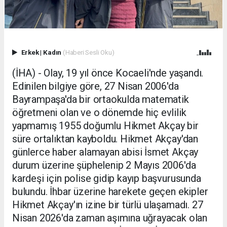
Erkek
|
Kadın
(Haberi Sesli Oku)
(İHA) - Olay, 19 yıl önce Kocaeli'nde yaşandı.
Edinilen bilgiye göre, 27 Nisan 2006'da
Bayrampaşa'da bir ortaokulda matematik
öğretmeni olan ve o dönemde hiç evlilik
yapmamış 1955 doğumlu Hikmet Akçay bir
süre ortalıktan kayboldu. Hikmet Akçay'dan
günlerce haber alamayan abisi İsmet Akçay
durum üzerine şüphelenip 2 Mayıs 2006'da
kardeşi için polise gidip kayıp başvurusunda
bulundu. İhbar üzerine harekete geçen ekipler
Hikmet Akçay'ın izine bir türlü ulaşamadı. 27
Nisan 2026'da zaman aşımına uğrayacak olan