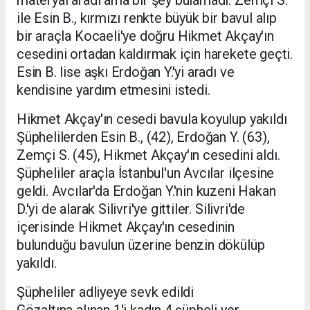
ile Esin B., kırmızı renkte büyük bir bavul alıp
bir araçla Kocaeli'ye doğru Hikmet Akçay'ın
cesedini ortadan kaldırmak için harekete geçti.
Esin B. lise aşkı Erdoğan Y.'yi aradı ve
kendisine yardım etmesini istedi.
Hikmet Akçay'ın cesedi bavula koyulup yakıldı
Şüphelilerden Esin B., (42), Erdoğan Y. (63),
Zemçi S. (45), Hikmet Akçay'ın cesedini aldı.
Şüpheliler araçla İstanbul'un Avcılar ilçesine
geldi. Avcılar'da Erdoğan Y.'nin kuzeni Hakan
D.'yi de alarak Silivri'ye gittiler. Silivri'de
içerisinde Hikmet Akçay'ın cesedinin
bulunduğu bavulun üzerine benzin dökülüp
yakıldı.
Şüpheliler adliyeye sevk edildi
Gözaltına alınan 1'i kadın 4 şüpheli yer