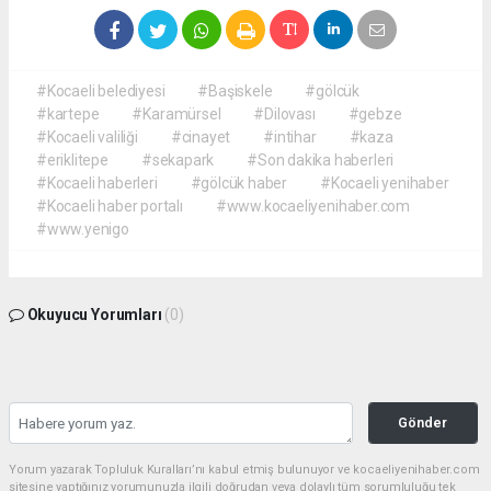
#Kocaeli belediyesi
#Başiskele
#gölcük
#kartepe
#Karamürsel
#Dilovası
#gebze
#Kocaeli valiliği
#cinayet
#intihar
#kaza
#eriklitepe
#sekapark
#Son dakika haberleri
#Kocaeli haberleri
#gölcük haber
#Kocaeli yenihaber
#Kocaeli haber portalı
#www.kocaeliyenihaber.com
#www.yenigo
Okuyucu Yorumları
(0)
Gönder
Yorum yazarak Topluluk Kuralları’nı kabul etmiş bulunuyor ve kocaeliyenihaber.com
sitesine yaptığınız yorumunuzla ilgili doğrudan veya dolaylı tüm sorumluluğu tek