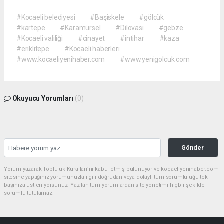
#Kocaeli belediyesi
#Başiskele
#gölcük
#kartepe
#Karamürsel
#Dilovası
#gebze
#Kocaeli valiliği
#cinayet
#intihar
#kaza
#eriklitepe
#Kocaeli haberleri
#www.kocaeliyenihaber.com
#www.yenigolcuk.com
Okuyucu Yorumları
(0)
Gönder
Yorum yazarak Topluluk Kuralları’nı kabul etmiş bulunuyor ve kocaeliyenihaber.com
sitesine yaptığınız yorumunuzla ilgili doğrudan veya dolaylı tüm sorumluluğu tek
başınıza üstleniyorsunuz. Yazılan tüm yorumlardan site yönetimi hiçbir şekilde
sorumlu tutulamaz.