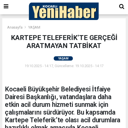
Anasayfa
YAŞAM
KARTEPE TELEFERİK’TE GERÇEĞİ
ARATMAYAN TATBİKAT
YAŞAM
19.10.2025 - 14:17, Güncelleme: 19.10.2025 - 14:17
Kocaeli Büyükşehir Belediyesi İtfaiye
Dairesi Başkanlığı, vatandaşlara daha
etkin acil durum hizmeti sunmak için
çalışmalarını sürdürüyor. Bu kapsamda
Kartepe Teleferik’te olası acil durumlara
hazırlıklı olmak amacıyla Kocaeli