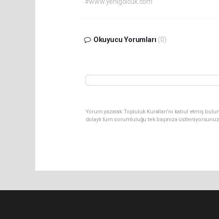
#www.yenigolcuk.com
Okuyucu Yorumları
(0)
Yorum yazarak Topluluk Kuralları’nı kabul etmiş bulu
dolaylı tüm sorumluluğu tek başınıza üstleniyorsunuz