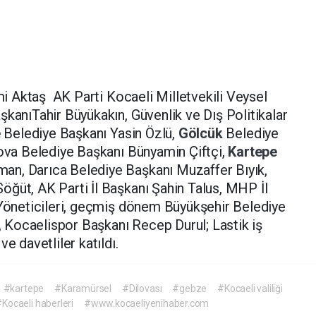
ami Aktaş AK Parti Kocaeli Milletvekili Veysel
şkanıTahir Büyükakın, Güvenlik ve Dış Politikalar
e
Belediye Başkanı Yasin Özlü,
Gölcük
Belediye
rova Belediye Başkanı Bünyamin Çiftçi,
Kartepe
an, Darıca Belediye Başkanı Muzaffer Bıyık,
ğüt, AK Parti İl Başkanı Şahin Talus, MHP İl
 Yöneticileri, geçmiş dönem Büyükşehir Belediye
Kocaelispor Başkanı Recep Durul; Lastik iş
e davetliler katıldı.
#kartepe
#Karamürsel
#Dilovası
#gebze
#Kocaeli valiliği
Kocaeli haberleri
#www.kocaeliyenihaber.com