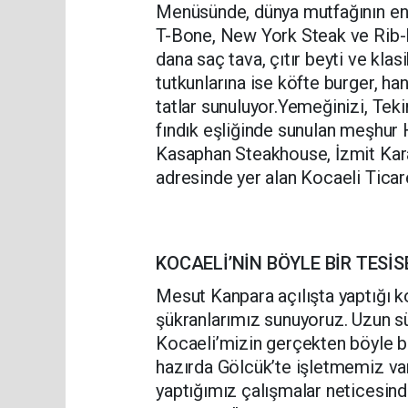
Menüsünde, dünya mutfağının en ç
T-Bone, New York Steak ve Rib-Eye
dana saç tava, çıtır beyti ve kl
tutkunlarına ise köfte burger, ha
tatlar sunuluyor.Yemeğinizi, Teki
fındık eşliğinde sunulan meşhur H
Kasaphan Steakhouse, İzmit Kar
adresinde yer alan Kocaeli Ticar
KOCAELİ’NİN BÖYLE BİR TESİS
Mesut Kanpara açılışta yaptığı k
şükranlarımız sunuyoruz. Uzun 
Kocaeli’mizin gerçekten böyle bir
hazırda Gölcük’te işletmemiz var
yaptığımız çalışmalar neticesin