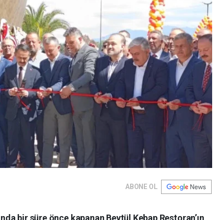
ABONE OL
tında bir süre önce kapanan Beytül Kebap Restoran’ın