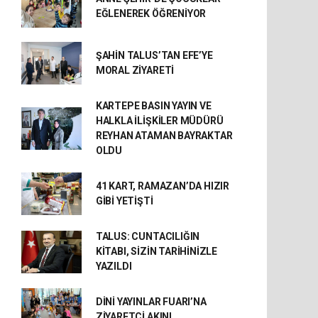
EĞLENEREK ÖĞRENİYOR
ŞAHİN TALUS’TAN EFE’YE
MORAL ZİYARETİ
KARTEPE BASIN YAYIN VE
HALKLA İLİŞKİLER MÜDÜRÜ
REYHAN ATAMAN BAYRAKTAR
OLDU
41 KART, RAMAZAN’DA HIZIR
GİBİ YETİŞTİ
TALUS: CUNTACILIĞIN
KİTABI, SİZİN TARİHİNİZLE
YAZILDI
DİNİ YAYINLAR FUARI’NA
ZİYARETÇİ AKINI