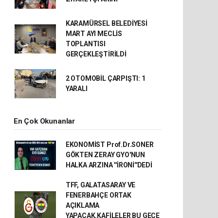
KARAMÜRSEL BELEDİYESİ
MART AYI MECLİS
TOPLANTISI
GERÇEKLEŞTİRİLDİ
2 OTOMOBİL ÇARPIŞTI: 1
YARALI
En Çok Okunanlar
EKONOMİST Prof.Dr.SONER
GÖKTEN ZERAY GYO'NUN
HALKA ARZINA ''İRONİ''DEDİ
TFF, GALATASARAY VE
FENERBAHÇE ORTAK
AÇIKLAMA
YAPACAK.KAFİLELER BU GECE