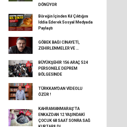
DÖNÜYOR
Böreğin İçinden Kıl Çıktığını
İddia Ederek Sosyal Medyada
Paylaştı
GÖBEK BAĞI CİNAYETİ,
ZEHİRLENMELER VE …
BÜYÜKŞEHİR 156 ARAÇ 524
PERSONELE DEPREM
BÖLGESİNDE
TÜRKKAN'DAN VİDEOLU
ÖZÜR !
KAHRAMANMARAŞ’TA
ENKAZDAN 12 YAŞINDAKİ
ÇOCUK 68 SAAT SONRA SAĞ
KURTARILDI