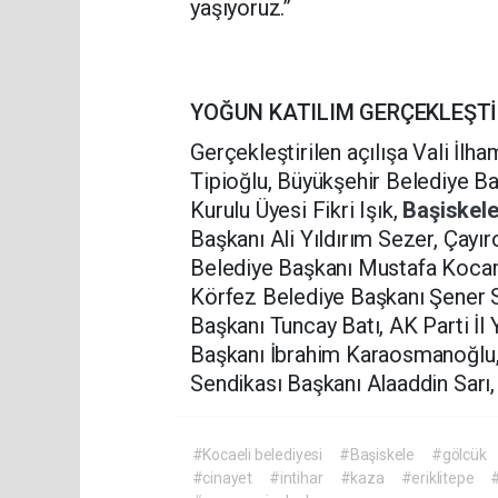
yaşıyoruz.”
YOĞUN KATILIM GERÇEKLEŞTİ
Gerçekleştirilen açılışa Vali İlh
Tipioğlu, Büyükşehir Belediye Ba
Kurulu Üyesi Fikri Işık,
Başiskel
Başkanı Ali Yıldırım Sezer, Çayı
Belediye Başkanı Mustafa Kocam
Körfez Belediye Başkanı Şener Sö
Başkanı Tuncay Batı, AK Parti İl
Başkanı İbrahim Karaosmanoğlu, 
Sendikası Başkanı Alaaddin Sarı, v
#Kocaeli belediyesi
#Başiskele
#gölcük
#cinayet
#intihar
#kaza
#eriklitepe
#