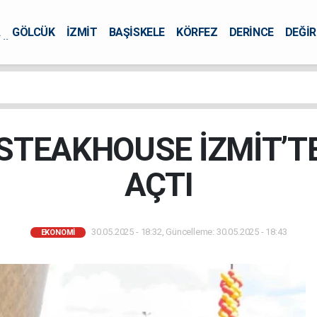
A
GÖLCÜK
İZMİT
BAŞİSKELE
KÖRFEZ
DERİNCE
DEĞİ
ÜRSEL
TEAKHOUSE İZMİT’TE
AÇTI
30.05.2025 - 18:32, Güncelleme: 30.05.2025 - 18:43
EKONOMİ