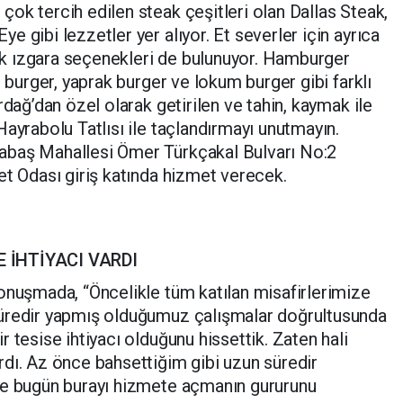
ok tercih edilen steak çeşitleri olan Dallas Steak,
 gibi lezzetler yer alıyor. Et severler için ayrıca
asik ızgara seçenekleri de bulunuyor. Hamburger
n burger, yaprak burger ve lokum burger gibi farklı
rdağ’dan özel olarak getirilen ve tahin, kaymak ile
ayrabolu Tatlısı ile taçlandırmayı unutmayın.
abaş Mahallesi Ömer Türkçakal Bulvarı No:2
et Odası giriş katında hizmet verecek.
E İHTİYACI VARDI
onuşmada, “Öncelikle tüm katılan misafirlerimize
süredir yapmış olduğumuz çalışmalar doğrultusunda
 tesise ihtiyacı olduğunu hissettik. Zaten hali
dı. Az önce bahsettiğim gibi uzun süredir
de bugün burayı hizmete açmanın gururunu