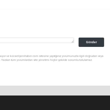
Gönder
nuyor ve kocaeliyenihaber.com sitesine yaptığınız yorumunuzla ilgili doğrudan veya
. Yazılan tüm yorumlardan site yönetimi hiçbir şekilde sorumlu tutulamaz.