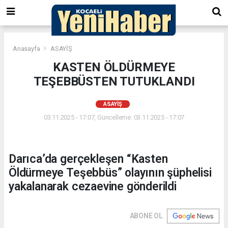
Anasayfa
ASAYİŞ
KASTEN ÖLDÜRMEYE
TEŞEBBÜSTEN TUTUKLANDI
ASAYİŞ
03.11.2025 - 17:07, Güncelleme: 03.11.2025 - 17:07
Darıca’da gerçekleşen “Kasten
Öldürmeye Teşebbüs” olayının şüphelisi
yakalanarak cezaevine gönderildi
ABONE OL