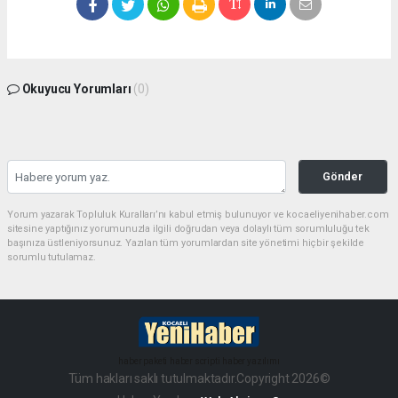
Okuyucu Yorumları
(0)
Gönder
Yorum yazarak Topluluk Kuralları’nı kabul etmiş bulunuyor ve kocaeliyenihaber.com
sitesine yaptığınız yorumunuzla ilgili doğrudan veya dolaylı tüm sorumluluğu tek
başınıza üstleniyorsunuz. Yazılan tüm yorumlardan site yönetimi hiçbir şekilde
sorumlu tutulamaz.
haber paketi
haber scripti
haber yazılımı
Tüm hakları saklı tutulmaktadır.Copyright 2026©