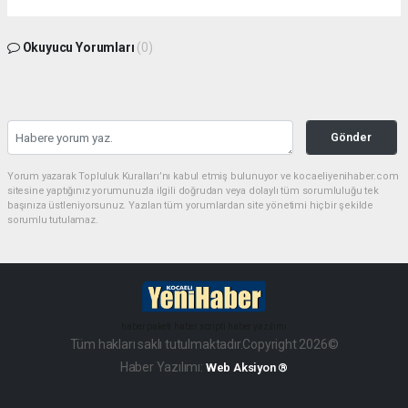
Okuyucu Yorumları
(0)
Gönder
Yorum yazarak Topluluk Kuralları’nı kabul etmiş bulunuyor ve kocaeliyenihaber.com
sitesine yaptığınız yorumunuzla ilgili doğrudan veya dolaylı tüm sorumluluğu tek
başınıza üstleniyorsunuz. Yazılan tüm yorumlardan site yönetimi hiçbir şekilde
sorumlu tutulamaz.
haber paketi
haber scripti
haber yazılımı
Tüm hakları saklı tutulmaktadır.Copyright 2026©
Haber Yazılımı:
Web Aksiyon ®