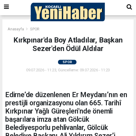
Anasayfa
SPOR
Kırkpınar'da Boy Atladılar, Başkan
Sezer'den Ödül Aldılar
SPOR
09.07.2026 - 11:23, Güncelleme: 09.07.2026 - 11:23
Edirne’de düzenlenen Er Meydanı’nın en
prestijli organizasyonu olan 665. Tarihî
Kırkpınar Yağlı Güreşleri'nde önemli
başarılara imza atan Gölcük
Belediyesporlu pehlivanlar, Gölcük
Belediye Başkanı Ali Yıldırım Sezer’i