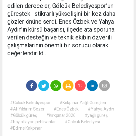
edilen dereceler, Gölcük Belediyespor’un
güreşteki istikrarlı yükselişini bir kez daha
gözler önüne serdi. Enes Özbek ve Yahya
Aydın’ın kürsü başarısı, ilçede ata sporuna
verilen desteğin ve teknik ekibin özverili
çalışmalarının önemli bir sonucu olarak
değerlendirildi.
#Gölcük Belediyespor
#Kırkpınar Yağlı Güreşleri
#Ali Yıldırım Sezer
#Enes Özbek
#Yahya Aydın
#Gölcük güreş
#Kırkpınar 2026
#yağlı güreş
#boy atlayan pehlivanlar
#Gölcük Belediyesi
#Edirne Kırkpınar