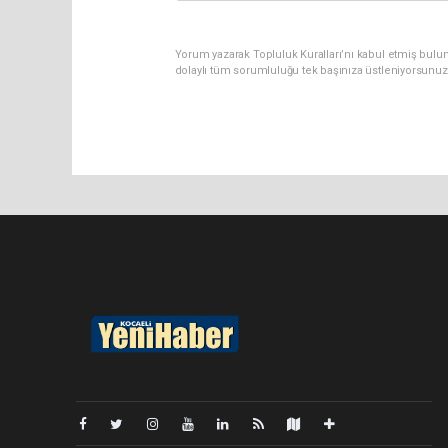
Yorum yazarak Topluluk Kuralları’nı kabul etmiş bulu
dolaylı tüm sorumluluğu tek başınıza üstleniyorsunuz
Pro-0.077