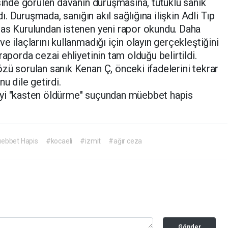
de görülen davanın duruşmasına, tutuklu sanık
dı. Duruşmada, sanığın akıl sağlığına ilişkin Adli Tıp
sas Kurulundan istenen yeni rapor okundu. Daha
e ilaçlarını kullanmadığı için olayın gerçekleştiğini
raporda cezai ehliyetinin tam olduğu belirtildi.
zü sorulan sanık Kenan Ç, önceki ifadelerini tekrar
u dile getirdi.
'yi "kasten öldürme" suçundan müebbet hapis
üebbet Hapis
#kocaeli
#izmit
#ağır ceza
Gönder