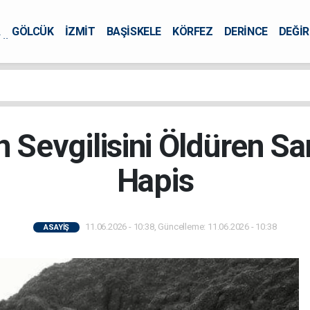
A
GÖLCÜK
İZMİT
BAŞİSKELE
KÖRFEZ
DERİNCE
DEĞİ
ÜRSEL
n Sevgilisini Öldüren 
Hapis
11.06.2026 - 10:38, Güncelleme: 11.06.2026 - 10:38
ASAYİŞ