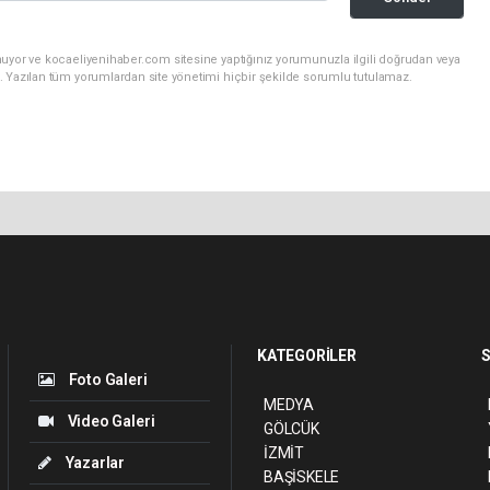
nuyor ve kocaeliyenihaber.com sitesine yaptığınız yorumunuzla ilgili doğrudan veya
. Yazılan tüm yorumlardan site yönetimi hiçbir şekilde sorumlu tutulamaz.
KATEGORİLER
S
Foto Galeri
MEDYA
Video Galeri
GÖLCÜK
İZMİT
Yazarlar
BAŞİSKELE