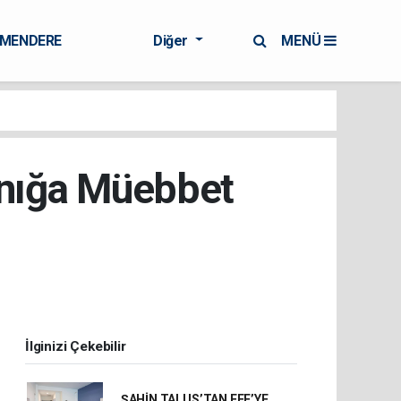
RMENDERE
Diğer
MENÜ
Sanığa Müebbet
İlginizi Çekebilir
ŞAHİN TALUS’TAN EFE’YE