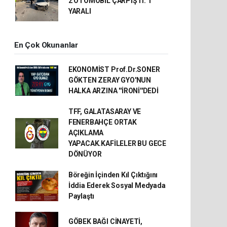
2 OTOMOBİL ÇARPIŞTI: 1
YARALI
En Çok Okunanlar
EKONOMİST Prof.Dr.SONER
GÖKTEN ZERAY GYO'NUN
HALKA ARZINA ''İRONİ''DEDİ
TFF, GALATASARAY VE
FENERBAHÇE ORTAK
AÇIKLAMA
YAPACAK.KAFİLELER BU GECE
DÖNÜYOR
Böreğin İçinden Kıl Çıktığını
İddia Ederek Sosyal Medyada
Paylaştı
GÖBEK BAĞI CİNAYETİ,