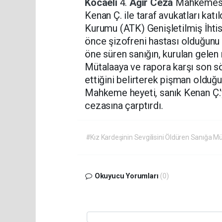
Kocaeli
4.
Ağır Ceza
Mahkemesin
Kenan Ç. ile taraf avukatları katıl
Kurumu (ATK) Genişletilmiş İhti
önce şizofreni hastası olduğunu v
öne süren sanığın, kurulan gelen 
Mütalaaya ve rapora karşı son sö
ettiğini belirterek pişman olduğun
Mahkeme heyeti, sanık Kenan Ç.
cezasına çarptırdı.
#Kız Kardeşinin Sevgilisini Öldüren Sanığa M
Okuyucu Yorumları
(0)