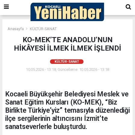
Anasayfa
KÜLTÜR-SANAT
KO-MEK’TE ANADOLU’NUN
HİKÂYESİ İLMEK İLMEK İŞLENDİ
KÜLTÜR-SANAT
10.05.2026 - 13:18, Güncelleme: 10.05.2026 - 13:18
Kocaeli Büyükşehir Belediyesi Meslek ve
Sanat Eğitim Kursları (KO-MEK), “Biz
Birlikte Türkiye’yiz” temasıyla düzenlediği
ilçe sergilerinin altıncısını İzmit’te
sanatseverlerle buluşturdu.