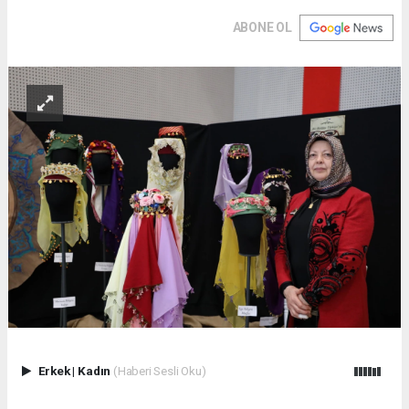
ABONE OL
Erkek
|
Kadın
(Haberi Sesli Oku)