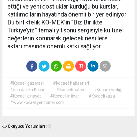
ettiği ve yeni dostluklar kurduğu bu kurslar,
katılımcıların hayatında önemli bir yer ediniyor.
Bu birliktelik KO-MEK’in “Biz Birlikte
Türkiye’yiz” temalı yıl sonu sergisiyle kültürel
değerlerin korunarak gelecek nesillere
aktarılmasında önemli katkı sağlıyor.
#Kocaeli gazetesi
#Kocaeli habaerleri
#son dakika Kocaeli
#Kocaeli haber
#Kocaeli valiliği
#Kocaeli cinayet
#Kocaeli intihar
#Kocaeli kaza
#www.kocaeliyenihaber.com
Okuyucu Yorumları
(0)