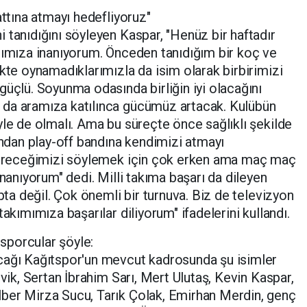
attına atmayı hedefliyoruz"
 tanıdığını söyleyen Kaspar, "Henüz bir haftadır
ğımıza inanıyorum. Önceden tanıdığım bir koç ve
ikte oynamadıklarımızla da isim olarak birbirimizi
güçlü. Soyunma odasında birliğin iyi olacağını
 da aramıza katılınca gücümüz artacak. Kulübün
yle de olmalı. Ama bu süreçte önce sağlıklı şekilde
ından play-off bandına kendimizi atmayı
itireceğimizi söylemek için çok erken ama maç maç
inanıyorum" dedi. Milli takıma başarı da dileyen
upta değil. Çok önemli bir turnuva. Biz de televizyon
akımımıza başarılar diliyorum" ifadelerini kullandı.
sporcular şöyle:
cağı Kağıtspor'un mevcut kadrosunda şu isimler
evik, Sertan İbrahim Sarı, Mert Ulutaş, Kevin Kaspar,
ber Mirza Sucu, Tarık Çolak, Emirhan Merdin, genç