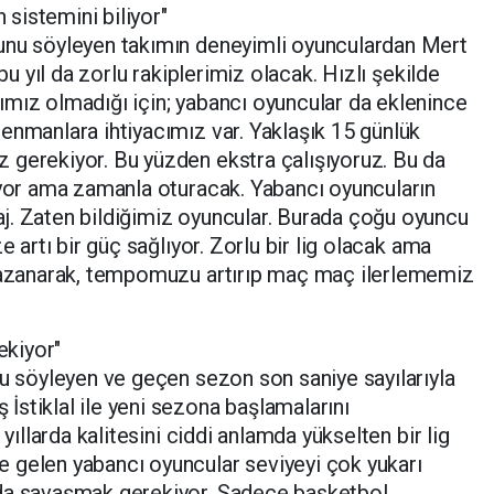
sistemini biliyor"
unu söyleyen takımın deneyimli oyunculardan Mert
 bu yıl da zorlu rakiplerimiz olacak. Hızlı şekilde
mız olmadığı için; yabancı oyuncular da eklenince
enmanlara ihtiyacımız var. Yaklaşık 15 günlük
 gerekiyor. Bu yüzden ekstra çalışıyoruz. Bu da
iyor ama zamanla oturacak. Yabancı oyuncuların
j. Zaten bildiğimiz oyuncular. Burada çoğu oyuncu
e artı bir güç sağlıyor. Zorlu bir lig olacak ama
 kazanarak, tempomuzu artırıp maç maç ilerlememiz
kiyor"
nu söyleyen ve geçen sezon son saniye sayılarıyla
stiklal ile yeni sezona başlamalarını
 yıllarda kalitesini ciddi anlamda yükselten bir lig
 gelen yabancı oyuncular seviyeyi çok yukarı
ada savaşmak gerekiyor. Sadece basketbol