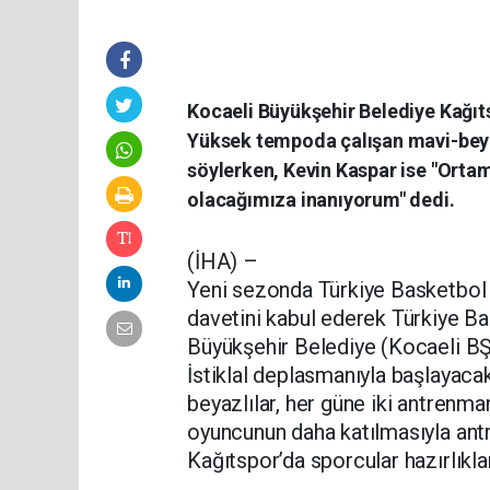
Kocaeli Büyükşehir Belediye Kağıts
Yüksek tempoda çalışan mavi-beya
söylerken, Kevin Kaspar ise "Ortam
olacağımıza inanıyorum" dedi.
(İHA) –
Yeni sezonda Türkiye Basketbol 2
davetini kabul ederek Türkiye B
Büyükşehir Belediye (Kocaeli B
İstiklal deplasmanıyla başlayaca
beyazlılar, her güne iki antrenm
oyuncunun daha katılmasıyla ant
Kağıtspor’da sporcular hazırlıklar