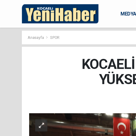
MEDY
KARAM
Anasayfa
SPOR
KOCAELİ
YÜKS