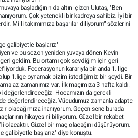
nuvaya başladığının da altını çizen Ulutaş, "Ben
anıyorum. Çok yetenekli bir kadroya sahibiz. İyi bir
dir. Milli takımımıza başarılar diliyorum" sözlerini
ge galibiyetle başlarız"
iyen ve bu sezon yeniden yuvaya dönen Kevin
 geri geldim. Bu ortamı çok sevdiğim için geri
fliyorduk. Federasyonun kararıyla bir anda 1. lige
olup 1.lige oynamak bizim istediğimiz bir şeydi. Bir
ama az zamanımız var. İlk maçımıza 3 hafta kaldı.
yi değerlendireceğiz. Hocamızın da gerekli
kilde değerlendireceğiz. Vücudumuz zamanla adapte
hazır olacağımıza inanıyorum. Geçen sene burada
arının hikayesini biliyorum. Güzel bir rekabet
fli olacaktır. Güzel bir maç olacağını düşünüyorum.
e galibiyetle başlarız" diye konuştu.