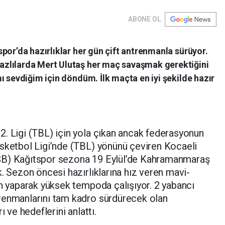
ABONE OL
por’da hazırlıklar her gün çift antrenmanla sürüyor.
zlılarda Mert Ulutaş her maç savaşmak gerektiğini
ı sevdiğim için döndüm. İlk maçta en iyi şekilde hazır
. Ligi (TBL) için yola çıkan ancak federasyonun
asketbol Ligi’nde (TBL) yönünü çeviren Kocaeli
ŞB) Kağıtspor sezona 19 Eylül’de Kahramanmaraş
k. Sezon öncesi hazırlıklarına hız veren mavi-
an yaparak yüksek tempoda çalışıyor. 2 yabancı
renmanlarını tam kadro sürdürecek olan
ı ve hedeflerini anlattı.