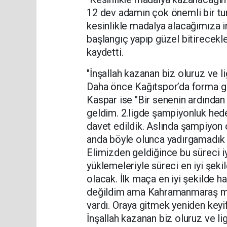
12 dev adamın çok önemli bir tur
kesinlikle madalya alacağımıza in
başlangıç yapıp güzel bitirecekler
kaydetti.
"İnşallah kazanan biz oluruz ve li
Daha önce Kağıtspor’da forma g
Kaspar ise "Bir senenin ardından
geldim. 2.ligde şampiyonluk hede
davet edildik. Aslında şampiyon 
anda böyle olunca yadırgamadık 
Elimizden geldiğince bu süreci i
yüklemeleriyle süreci en iyi şe
olacak. İlk maça en iyi şekilde 
değildim ama Kahramanmaraş maçl
vardı. Oraya gitmek yeniden keyi
İnşallah kazanan biz oluruz ve lig