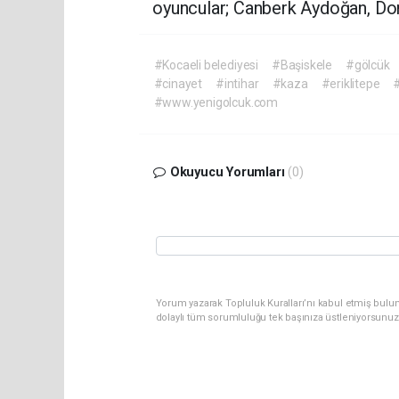
oyuncular; Canberk Aydoğan, Dor
#Kocaeli belediyesi
#Başiskele
#gölcük
#cinayet
#intihar
#kaza
#eriklitepe
#
#www.yenigolcuk.com
Okuyucu Yorumları
(0)
Yorum yazarak Topluluk Kuralları’nı kabul etmiş bulu
dolaylı tüm sorumluluğu tek başınıza üstleniyorsunuz