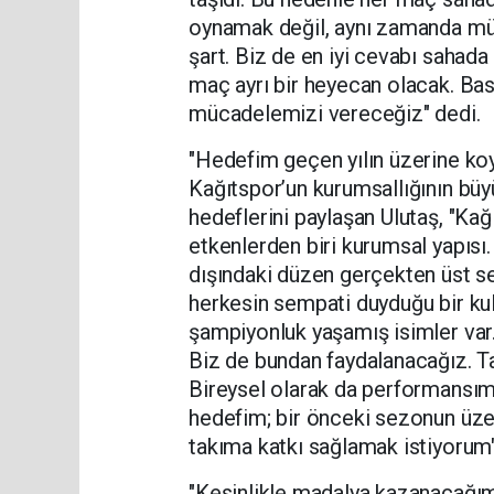
oynamak değil, aynı zamanda mü
şart. Biz de en iyi cevabı sahada
maç ayrı bir heyecan olacak. Bask
mücadelemizi vereceğiz" dedi.
"Hedefim geçen yılın üzerine k
Kağıtspor’un kurumsallığının büy
hedeflerini paylaşan Ulutaş, "Ka
etkenlerden biri kurumsal yapısı
dışındaki düzen gerçekten üst s
herkesin sempati duyduğu bir kul
şampiyonluk yaşamış isimler var.
Biz de bundan faydalanacağız. Ta
Bireysel olarak da performansımı
hedefim; bir önceki sezonun üze
takıma katkı sağlamak istiyorum" 
"Kesinlikle madalya kazanacağım