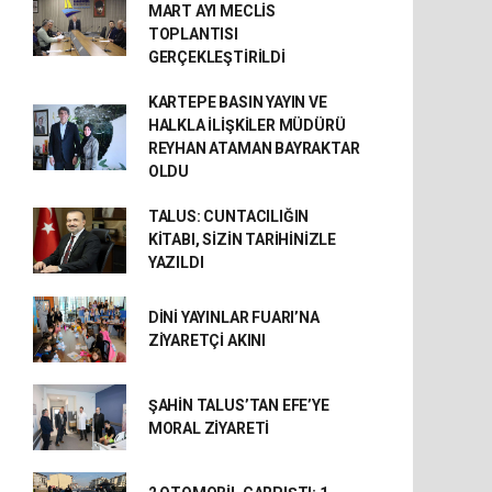
MART AYI MECLİS
TOPLANTISI
GERÇEKLEŞTİRİLDİ
KARTEPE BASIN YAYIN VE
HALKLA İLİŞKİLER MÜDÜRÜ
REYHAN ATAMAN BAYRAKTAR
OLDU
TALUS: CUNTACILIĞIN
KİTABI, SİZİN TARİHİNİZLE
YAZILDI
DİNİ YAYINLAR FUARI’NA
ZİYARETÇİ AKINI
ŞAHİN TALUS’TAN EFE’YE
MORAL ZİYARETİ