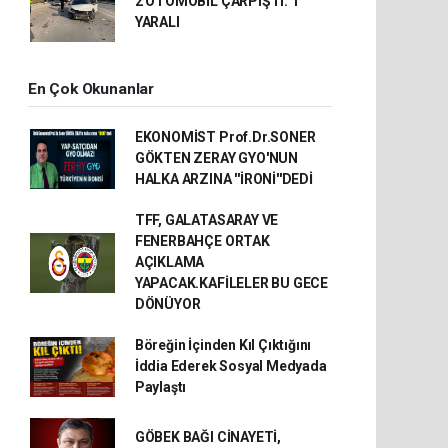
2 OTOMOBİL ÇARPIŞTI: 1
YARALI
En Çok Okunanlar
EKONOMİST Prof.Dr.SONER
GÖKTEN ZERAY GYO'NUN
HALKA ARZINA ''İRONİ''DEDİ
TFF, GALATASARAY VE
FENERBAHÇE ORTAK
AÇIKLAMA
YAPACAK.KAFİLELER BU GECE
DÖNÜYOR
Böreğin İçinden Kıl Çıktığını
İddia Ederek Sosyal Medyada
Paylaştı
GÖBEK BAĞI CİNAYETİ,