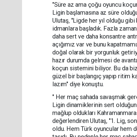
"Süre az ama çoğu oyuncu koçun 
Ligin başlamasına az süre olduğ
Ulutaş, "Ligde her yıl olduğu gibi
idmanlara başladık. Fazla zamanı
daha sert ve daha konsantre antr
açığımız var ve bunu kapatmamız
doğal olarak bir yorgunluk getir
hazır durumda gelmesi de avanta
koçun sistemini biliyor. Bu da biz
güzel bir başlangıç yapıp ritim
lazım" diye konuştu.
" Her maç sahada savaşmak gere
Ligin dinamiklerinin sert olduğu
mağlup oldukları Kahramanmaraş İ
değerlendiren Ulutaş, "1. Lig, son
oldu. Hem Türk oyuncular hem de
taşıdı. Bu nedenle her maç sah