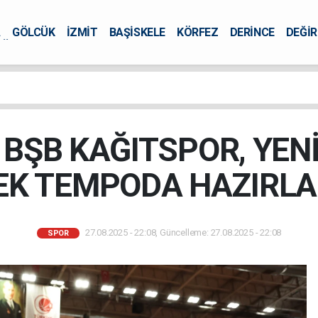
A
GÖLCÜK
İZMİT
BAŞİSKELE
KÖRFEZ
DERİNCE
DEĞİ
ÜRSEL
 BŞB KAĞITSPOR, YEN
EK TEMPODA HAZIRLA
27.08.2025 - 22:08, Güncelleme: 27.08.2025 - 22:08
SPOR