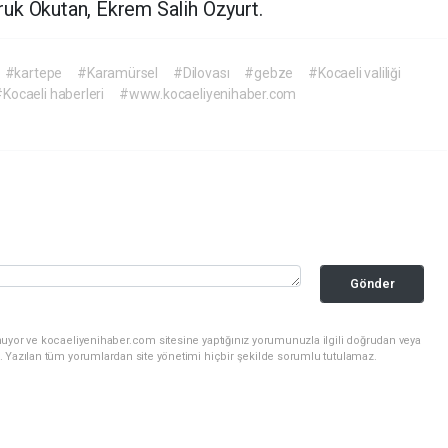
uk Okutan, Ekrem Salih Özyurt.
#kartepe
#Karamürsel
#Dilovası
#gebze
#Kocaeli valiliği
Kocaeli haberleri
#www.kocaeliyenihaber.com
Gönder
nuyor ve kocaeliyenihaber.com sitesine yaptığınız yorumunuzla ilgili doğrudan veya
. Yazılan tüm yorumlardan site yönetimi hiçbir şekilde sorumlu tutulamaz.