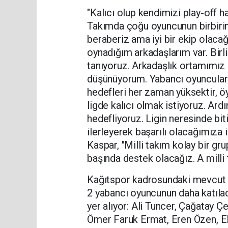
"Kalıcı olup kendimizi play-off h
Takımda çoğu oyuncunun birbirini
beraberiz ama iyi bir ekip olaca
oynadığım arkadaşlarım var. Birl
tanıyoruz. Arkadaşlık ortamımız 
düşünüyorum. Yabancı oyuncular
hedefleri her zaman yüksektir, ö
ligde kalıcı olmak istiyoruz. Ard
hedefliyoruz. Ligin neresinde b
ilerleyerek başarılı olacağımıza 
Kaspar, "Milli takım kolay bir gr
başında destek olacağız. A milli t
Kağıtspor kadrosundaki mevcut 
2 yabancı oyuncunun daha katıla
yer alıyor: Ali Tuncer, Çağatay Ç
Ömer Faruk Ermat, Eren Özen, El