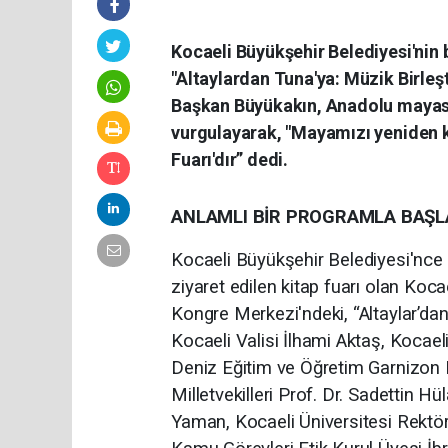
Kocaeli Büyükşehir Belediyesi'nin bu
"Altaylardan Tuna'ya: Müzik Birleş
Başkan Büyükakın, Anadolu mayası
vurgulayarak, "Mayamızı yeniden k
Fuarı'dır” dedi.
ANLAMLI BİR PROGRAMLA BAŞL
Kocaeli Büyükşehir Belediyesi'nce bu
ziyaret edilen kitap fuarı olan Koca
Kongre Merkezi'ndeki, “Altaylar’dan 
Kocaeli Valisi İlhami Aktaş, Kocae
Deniz Eğitim ve Öğretim Garnizon 
Milletvekilleri Prof. Dr. Sadettin 
Yaman, Kocaeli Üniversitesi Rektö