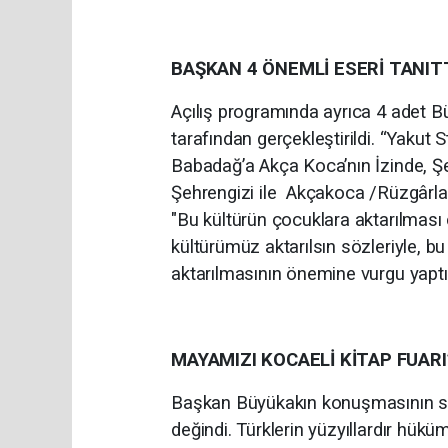
BAŞKAN 4 ÖNEMLİ ESERİ TANIT
Açılış programında ayrıca 4 adet 
tarafından gerçekleştirildi. “Yakut 
Babadağ’a Akça Koca’nın İzinde, Şe
Şehrengizi ile Akçakoca /Rüzgârla
"Bu kültürün çocuklara aktarılması 
kültürümüz aktarılsın sözleriyle, b
aktarılmasının önemine vurgu yaptı
MAYAMIZI KOCAELİ KİTAP FUAR
Başkan Büyükakın konuşmasının son
değindi. Türklerin yüzyıllardır hü