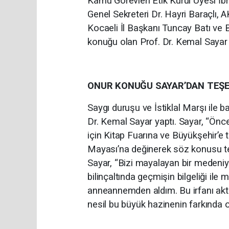
Kamu Görevleri Etik Kurul Üyesi İ
Genel Sekreteri Dr. Hayri Baraçlı, 
Kocaeli İl Başkanı Tuncay Batı ve 
konuğu olan Prof. Dr. Kemal Sayar d
ONUR KONUĞU SAYAR’DAN TEŞ
Saygı duruşu ve İstiklal Marşı ile
Dr. Kemal Sayar yaptı. Sayar, “Öncel
için Kitap Fuarına ve Büyükşehir’e 
Mayası’na değinerek söz konusu t
Sayar, “Bizi mayalayan bir medeni
bilinçaltında geçmişin bilgeliği il
anneannemden aldım. Bu irfanı aktar
nesil bu büyük hazinenin farkında o