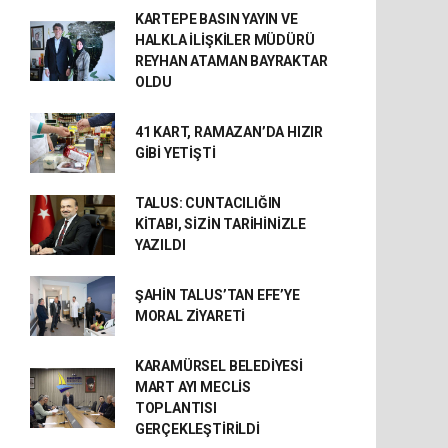
KARTEPE BASIN YAYIN VE
HALKLA İLİŞKİLER MÜDÜRÜ
REYHAN ATAMAN BAYRAKTAR
OLDU
41 KART, RAMAZAN’DA HIZIR
GİBİ YETİŞTİ
TALUS: CUNTACILIĞIN
KİTABI, SİZİN TARİHİNİZLE
YAZILDI
ŞAHİN TALUS’TAN EFE’YE
MORAL ZİYARETİ
KARAMÜRSEL BELEDİYESİ
MART AYI MECLİS
TOPLANTISI
GERÇEKLEŞTİRİLDİ