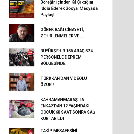
Böreğin İçinden Kıl Çıktığını
İddia Ederek Sosyal Medyada
Paylaştı
GÖBEK BAĞI CİNAYETİ,
ZEHİRLENMELER VE …
BÜYÜKŞEHİR 156 ARAÇ 524
PERSONELE DEPREM
BÖLGESİNDE
TÜRKKAN'DAN VİDEOLU
ÖZÜR !
KAHRAMANMARAŞ’TA
ENKAZDAN 12 YAŞINDAKİ
ÇOCUK 68 SAAT SONRA SAĞ
KURTARILDI
TAKİP MESAFESİNİ