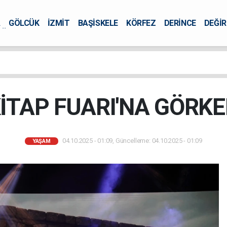
A
GÖLCÜK
İZMİT
BAŞİSKELE
KÖRFEZ
DERİNCE
DEĞİ
ÜRSEL
İTAP FUARI'NA GÖRKE
04.10.2025 - 01:09, Güncelleme: 04.10.2025 - 01:09
YAŞAM