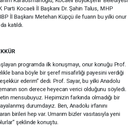
brahim Karaosmanoğlu, Kocaeli Büyükşehir Belediyesi
AK Parti Kocaeli İl Başkanı Dr. Şahin Talus, MHP
BBP İl Başkanı Metehan Küpçü ile fuarın bu yılki onur
a katıldı.
EKKÜR
 başlayan programda ilk konuşmayı, onur konuğu Prof.
ikle bana böyle bir şeref misafirliği payesini verdiği
teşekkür ederim” dedi. Prof. Sayar, bu yılki Anadolu
emanın son derece heyecan verici olduğunu söyledi.
yetin mensubuyuz. Hepimizin farkında olmadığı bir
e mayalanmış durumdayız. Ben, Anadolu irfanını
an birileri hep var. Umarım bizler vasıtasıyla yeni
lurlar” şeklinde konuştu.