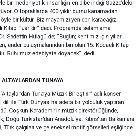
 bir medeniyet ki insanlığın en dibe indiği Gazze’deki
rüyor. O topraklarda 400 yıldır burnu kanamadan
böyle bir kültür. Biz mayamızı yeniden karacağız.
li Kitap Fuarı’dır” dedi. Programda selamlama
r. Sadettin Hülagü de; “Bugün; kentimiz için yıllar
n, ender buluşmalarından biri olan 15. Kocaeli Kitap
 oldu. Ruhumuz edebiyata doyacak" dedi.
: ALTAYLARDAN TUNAYA
ltaylar’dan Tuna’ya Müzik Birleştirir” adlı konser
l dili ile Türk Dünyası’na adeta bir yolculuk yaptıran
ördü. Coşkun Karademir’in müzik direktörlüğünde,
; Doğu Türkistan’dan Anadolu’ya, Kıbrıs’tan Balkanlara
 Türk çalgıları ve geleneksel motif görselleri eşliğinde