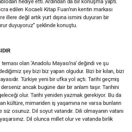
ablodan hediye etti. Ardından da bir konuşma yaptı.
icra edilen Kocaeli Kitap Fuarı’nın kentin markası
illere değil artık yurt dışına ismini duyuran bir
rur duyuyoruz” şeklinde konuştu.
IDIR
 teması olan ‘Anadolu Mayası’na’ değindi ve şu
ediğimiz şey bizi biz yapan olgudur. Bizi bir kılan, bizi
asıdır. Türkiye yeni bir ufka yol açtı. Tarihi geçmiş
h derseniz ancak bugüne dair bir anlam taşır. Tarihini
leceği olur. Tarihi yeniden yazmak gerekiyor. Bu da
attan kültüre, mimariden iş yaşamına ne varsa bunların
e siz osunuz. Dil soyut vatandır. Dili olmayanın vatanı
yaşarsınız. Dil olunca millet olur ve vatanda birlik