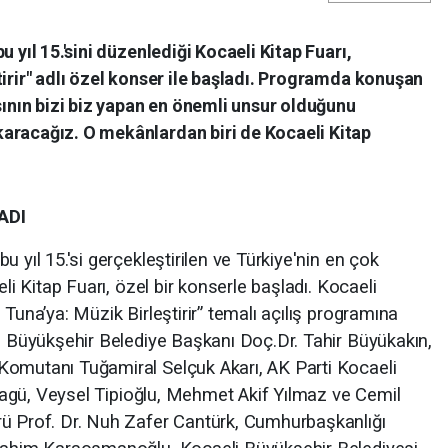
 yıl 15.'sini düzenlediği Kocaeli Kitap Fuarı,
tirir" adlı özel konser ile başladı. Programda konuşan
nın bizi biz yapan en önemli unsur olduğunu
aracağız. O mekânlardan biri de Kocaeli Kitap
ADI
 yıl 15.'si gerçekleştirilen ve Türkiye'nin en çok
eli Kitap Fuarı, özel bir konserle başladı. Kocaeli
Tuna’ya: Müzik Birleştirir” temalı açılış programına
li Büyükşehir Belediye Başkanı Doç.Dr. Tahir Büyükakın,
Komutanı Tuğamiral Selçuk Akarı, AK Parti Kocaeli
Hülagü, Veysel Tipioğlu, Mehmet Akif Yılmaz ve Cemil
rü Prof. Dr. Nuh Zafer Cantürk, Cumhurbaşkanlığı