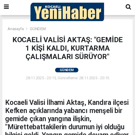
Anasayfa
GÜNDEM
KOCAELİ VALİSİ AKTAŞ: "GEMİDE
1 KİŞİ KALDI, KURTARMA
ÇALIŞMALARI SÜRÜYOR"
GÜNDEM
28.11.2025 - 20:15, Güncelleme: 28.11.2025 - 20:15
Kocaeli Valisi İlhami Aktaş, Kandıra ilçesi
Kefken açıklarında yabancı menşeli bir
gemide çıkan yangına ilişkin,
"Mürettebattakilerin durumun iyi olduğu