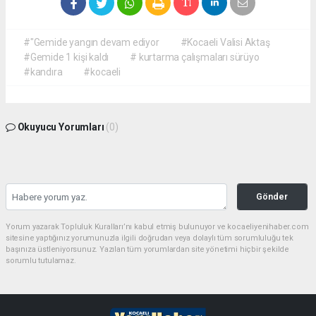
#"Gemide yangın devam ediyor
#Kocaeli Valisi Aktaş
#Gemide 1 kişi kaldı
# kurtarma çalışmaları sürüyo
#kandıra
#kocaeli
Okuyucu Yorumları
(0)
Gönder
Yorum yazarak Topluluk Kuralları’nı kabul etmiş bulunuyor ve kocaeliyenihaber.com
sitesine yaptığınız yorumunuzla ilgili doğrudan veya dolaylı tüm sorumluluğu tek
başınıza üstleniyorsunuz. Yazılan tüm yorumlardan site yönetimi hiçbir şekilde
sorumlu tutulamaz.