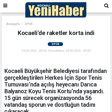
Anasayfa
SPOR
Kocaeli’de raketler korta indi
SPOR
29.06.2026 - 09:39, Güncelleme: 29.06.2026 - 09:39
Kocaeli Büyükşehir Belediyesi tarafından
gerçekleştirilen Herkes İçin Spor Tenis
Turnuvası’nda açılış heyecanı Darıca
Balyanoz Koyu Tenis Kortu’nda yaşandı.
15 gün sürecek organizasyonda 56
vatandaş sporun ve dostluğun tadını
çıkaracak.