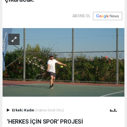
ABONE OL
Erkek
|
Kadın
(Haberi Sesli Oku)
‘HERKES İÇİN SPOR’ PROJESİ