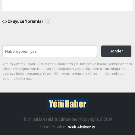
Okuyucu Yorumları
(0)
Gönder
Yorum yazarak Topluluk Kuralları’nı kabul etmiş bulunuyor ve kocaeliyenihaber.com
sitesine yaptığınız yorumunuzla ilgili doğrudan veya dolaylı tüm sorumluluğu tek
başınıza üstleniyorsunuz. Yazılan tüm yorumlardan site yönetimi hiçbir şekilde
sorumlu tutulamaz.
haber paketi
haber scripti
haber yazılımı
Tüm hakları saklı tutulmaktadır.Copyright 2026©
Haber Yazılımı:
Web Aksiyon ®