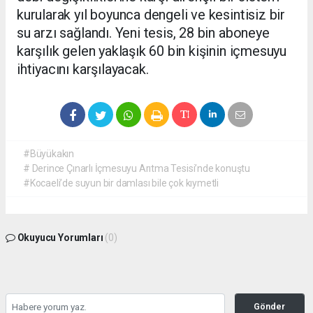
kurularak yıl boyunca dengeli ve kesintisiz bir
su arzı sağlandı. Yeni tesis, 28 bin aboneye
karşılık gelen yaklaşık 60 bin kişinin içmesuyu
ihtiyacını karşılayacak.
#Büyükakın
# Derince Çınarlı İçmesuyu Arıtma Tesisi’nde konuştu
#Kocaeli’de suyun bir damlası bile çok kıymetli
Okuyucu Yorumları
(0)
Gönder