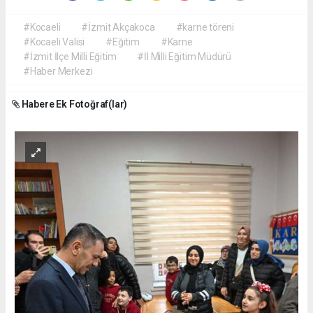
#Kocaeli
#İzmit Akçakoca
#karne töreni
#Kocaeli Valisi
#Eğitim
#Karne
#İzmit İlçe Milli Eğitim
#İl Milli Eğitim Müdürü
#Haber Merkezi
Habere Ek Fotoğraf(lar)