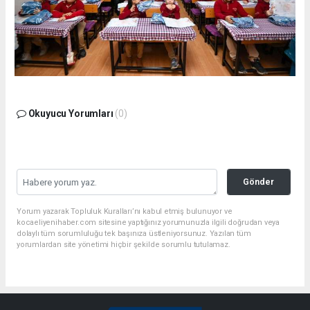
Okuyucu Yorumları
(0)
Gönder
Yorum yazarak Topluluk Kuralları’nı kabul etmiş bulunuyor ve
kocaeliyenihaber.com sitesine yaptığınız yorumunuzla ilgili doğrudan veya
dolaylı tüm sorumluluğu tek başınıza üstleniyorsunuz. Yazılan tüm
yorumlardan site yönetimi hiçbir şekilde sorumlu tutulamaz.