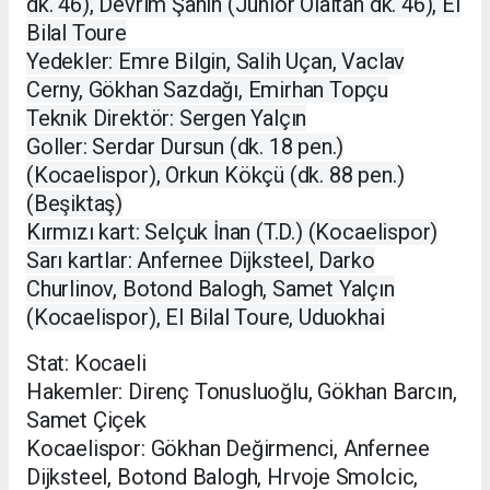
dk. 46), Devrim Şahin (Junior Olaitan dk. 46), El
Bilal Toure
Yedekler: Emre Bilgin, Salih Uçan, Vaclav
Cerny, Gökhan Sazdağı, Emirhan Topçu
Teknik Direktör: Sergen Yalçın
Goller: Serdar Dursun (dk. 18 pen.)
(Kocaelispor), Orkun Kökçü (dk. 88 pen.)
(Beşiktaş)
Kırmızı kart: Selçuk İnan (T.D.) (Kocaelispor)
Sarı kartlar: Anfernee Dijksteel, Darko
Churlinov, Botond Balogh, Samet Yalçın
(Kocaelispor), El Bilal Toure, Uduokhai
Stat: Kocaeli
Hakemler: Direnç Tonusluoğlu, Gökhan Barcın,
Samet Çiçek
Kocaelispor: Gökhan Değirmenci, Anfernee
Dijksteel, Botond Balogh, Hrvoje Smolcic,