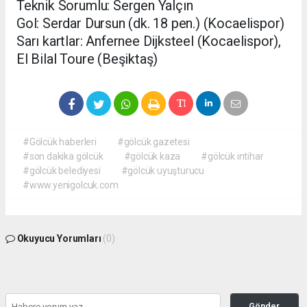
Teknik Sorumlu: Sergen Yalçın
Gol: Serdar Dursun (dk. 18 pen.) (Kocaelispor)
Sarı kartlar: Anfernee Dijksteel (Kocaelispor),
El Bilal Toure (Beşiktaş)
#Gölcük haberleri
#gölcük gazetesi
#son dakika gölcük
#gölcük kaza
#gölcük intihar
#gölcük belediyesi
#gölcük uyuşturucu
#www.yenigolcuk.com
Okuyucu Yorumları
(0)
Gönder