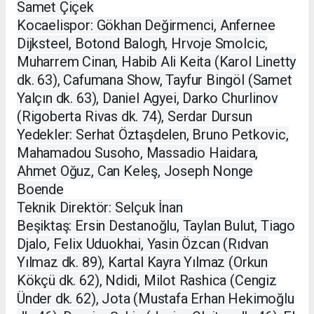
Samet Çiçek
Kocaelispor: Gökhan Değirmenci, Anfernee
Dijksteel, Botond Balogh, Hrvoje Smolcic,
Muharrem Cinan, Habib Ali Keita (Karol Linetty
dk. 63), Cafumana Show, Tayfur Bingöl (Samet
Yalçın dk. 63), Daniel Agyei, Darko Churlinov
(Rigoberta Rivas dk. 74), Serdar Dursun
Yedekler: Serhat Öztaşdelen, Bruno Petkovic,
Mahamadou Susoho, Massadio Haidara,
Ahmet Oğuz, Can Keleş, Joseph Nonge
Boende
Teknik Direktör: Selçuk İnan
Beşiktaş: Ersin Destanoğlu, Taylan Bulut, Tiago
Djalo, Felix Uduokhai, Yasin Özcan (Rıdvan
Yılmaz dk. 89), Kartal Kayra Yılmaz (Orkun
Kökçü dk. 62), Ndidi, Milot Rashica (Cengiz
Ünder dk. 62), Jota (Mustafa Erhan Hekimoğlu