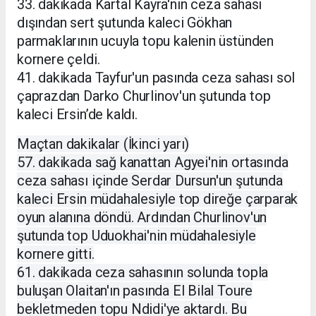
33. dakikada Kartal Kayra'nın ceza sahası
dışından sert şutunda kaleci Gökhan
parmaklarının ucuyla topu kalenin üstünden
kornere çeldi.
41. dakikada Tayfur'un pasında ceza sahası sol
çaprazdan Darko Churlinov'un şutunda top
kaleci Ersin’de kaldı.
Maçtan dakikalar (İkinci yarı)
57. dakikada sağ kanattan Agyei'nin ortasında
ceza sahası içinde Serdar Dursun'un şutunda
kaleci Ersin müdahalesiyle top direğe çarparak
oyun alanına döndü. Ardından Churlinov'un
şutunda top Uduokhai'nin müdahalesiyle
kornere gitti.
61. dakikada ceza sahasının solunda topla
buluşan Olaitan'ın pasında El Bilal Toure
bekletmeden topu Ndidi'ye aktardı. Bu