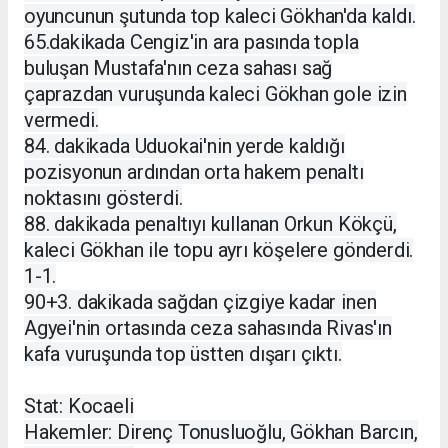
oyuncunun şutunda top kaleci Gökhan'da kaldı.
65.dakikada Cengiz'in ara pasında topla
buluşan Mustafa'nın ceza sahası sağ
çaprazdan vuruşunda kaleci Gökhan gole izin
vermedi.
84. dakikada Uduokai'nin yerde kaldığı
pozisyonun ardından orta hakem penaltı
noktasını gösterdi.
88. dakikada penaltıyı kullanan Orkun Kökçü,
kaleci Gökhan ile topu ayrı köşelere gönderdi.
1-1.
90+3. dakikada sağdan çizgiye kadar inen
Agyei'nin ortasında ceza sahasında Rivas'ın
kafa vuruşunda top üstten dışarı çıktı.
Stat: Kocaeli
Hakemler: Direnç Tonusluoğlu, Gökhan Barcın,