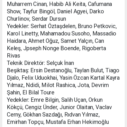
Muharrem Cinan, Habib Ali Keita, Cafumana
Show, Tayfur Bingöl, Daniel Agyei, Darko
Churlinov, Serdar Dursun
Yedekler: Serhat Öztaşdelen, Bruno Petkovic,
Karol Linetty, Mahamadou Susoho, Massadio
Haidara, Ahmet Oğuz, Samet Yalçın, Can
Keleş, Jpseph Nonge Boende, Rigoberta
Rivas
Teknik Direktör: Selçuk İnan
Beşiktaş: Ersin Destanoğlu, Taylan Bulut, Tiago
Djalo, Felix Uduokhai, Yasin Özcan Kartal Kayra
Yılmaz, Ndidi, Milot Rashica, Jota, Devrim
Şahin, El Bilal Toure
Yedekler: Emre Bilgin, Salih Uçan, Orkun
Kökçü, Cengiz Ünder, Junior Olaitan, Vaclav
Cerny, Gökhan Sazdağı, Rıdvan Yılmaz,
Emirhan Topçu, Mustafa Erhan Hekimoğlu