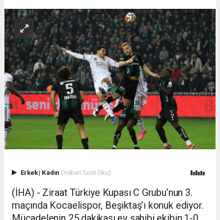
Erkek
|
Kadın
(Haberi Sesli Oku)
(İHA) - Ziraat Türkiye Kupası C Grubu’nun 3.
maçında Kocaelispor, Beşiktaş’ı konuk ediyor.
Mücadelenin 25 dakikası ev sahibi ekibin 1-0