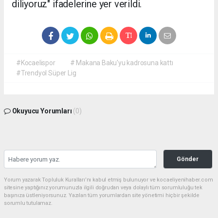
diliyoruz" ifadelerine yer verildi.
#Kocaelispor
# Makana Baku'yu kadrosuna kattı
#Trendyol Süper Lig
Okuyucu Yorumları
(0)
Gönder
Yorum yazarak Topluluk Kuralları’nı kabul etmiş bulunuyor ve kocaeliyenihaber.com
sitesine yaptığınız yorumunuzla ilgili doğrudan veya dolaylı tüm sorumluluğu tek
başınıza üstleniyorsunuz. Yazılan tüm yorumlardan site yönetimi hiçbir şekilde
sorumlu tutulamaz.