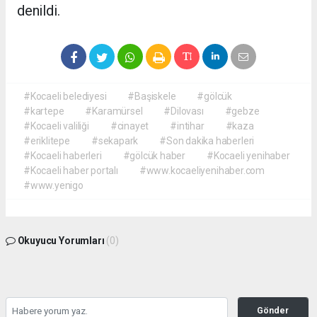
denildi.
#Kocaeli belediyesi
#Başiskele
#gölcük
#kartepe
#Karamürsel
#Dilovası
#gebze
#Kocaeli valiliği
#cinayet
#intihar
#kaza
#eriklitepe
#sekapark
#Son dakika haberleri
#Kocaeli haberleri
#gölcük haber
#Kocaeli yenihaber
#Kocaeli haber portalı
#www.kocaeliyenihaber.com
#www.yenigo
Okuyucu Yorumları
(0)
Gönder