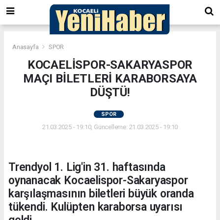
Anasayfa
SPOR
KOCAELİSPOR-SAKARYASPOR
MAÇI BİLETLERİ KARABORSAYA
DÜŞTÜ!
SPOR
21.03.2025 - 19:10, Güncelleme: 21.03.2025 - 19:10
Trendyol 1. Lig'in 31. haftasında
oynanacak Kocaelispor-Sakaryaspor
karşılaşmasının biletleri büyük oranda
tükendi. Kulüpten karaborsa uyarısı