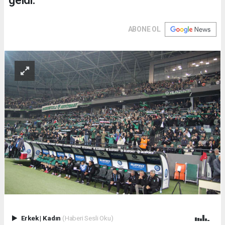
geldi.
ABONE OL
Erkek
|
Kadın
(Haberi Sesli Oku)