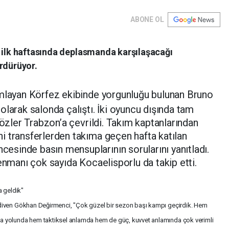
ABONE OL
n ilk haftasında deplasmanda karşılaşacağı
rdürüyor.
layan Körfez ekibinde yorgunluğu bulunan Bruno
olarak salonda çalıştı. İki oyuncu dışında tam
gözler Trabzon’a çevrildi. Takım kaptanlarından
i transferlerden takıma geçen hafta katılan
sinde basın mensuplarının sorularını yanıtladı.
enmanı çok sayıda Kocaelisporlu da takip etti.
a geldik"
diven Gökhan Değirmenci, "Çok güzel bir sezon başı kampı geçirdik. Hem
 yolunda hem taktiksel anlamda hem de güç, kuvvet anlamında çok verimli