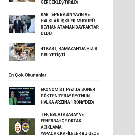
GERÇEKLEŞTİRİLDİ
KARTEPE BASIN YAYIN VE
HALKLA İLİŞKİLER MÜDÜRÜ
REYHAN ATAMAN BAYRAKTAR
OLDU
41 KART, RAMAZAN’DA HIZIR
GİBİ YETİŞTİ
En Çok Okunanlar
EKONOMİST Prof.Dr.SONER
GÖKTEN ZERAY GYO'NUN
HALKA ARZINA ''İRONİ''DEDİ
TFF, GALATASARAY VE
FENERBAHÇE ORTAK
AÇIKLAMA
YAPACAK.KAFİLELER BU GECE