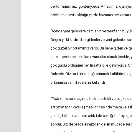
performansımızı gösteriyoruz. Amacımız; oynayan
böyle rekabetin olduğu yerde kazanan her zaman K
"İçerde yeni gelenlere camianın ve taraftarın büyü
Geçen yıl ki kadrodan gidenler ve yeni gelenler 
çok güzel bir ortamımız vardı. Bu sene giden ve g
zaten geçen sene kalan oyuncular olarak içeride, 
çok güçlü olduğunu her fırsatta dile getiriyoruz. 
farkında. Biz bu farkındalığı artırarak kulübümüze,
ortamımız var" ifadelerini kullandı.
"Trabzonspor maçında herkes istekli ve coşkulu
Trabzonspor karşılaşması öncesinde maça ve sahaya
şehrin, bütün camianın artık iple çektiği haftaya
zordur. Biz de orada elimizden gelen mücadeleyi 