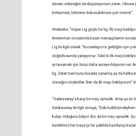
devam edeceğini de düşünüyorum zaten. Olması ge
birleşmesi, birbirine dokunabilmesi çok önemli."
Wieteska: "Süper Lig güçlü bir lig. İlk maçı bekliy
Antrenman öncesinde basın mensuplarının soruları
Lig ile ilgili olarak "Kocaelispor'a geldiğim için ço
doğrultusunda çalışıyoruz. Tabii ki ilk maçı bekli
iyi tanışmak için biraz daha süreye ihtiyacım var. A
lig. Zaten ben bunu burada oynamış ya da halihaz
olacağını söylediler. Ben de ilk maçı bekliyorum" d
"Galatasaray’a karşı bir maç oynadık. Ama şu an 
Galatasaray ile ilgili soruya, "Eski kulübümdeyken
kulüp olduğunu biliyor. Biz de bir maç oynadık. Şu
hedefimiz her maça iyi bir şekilde hazırlanıp kaza