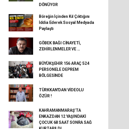
DÖNÜYOR
Böreğin İçinden Kıl Çıktığını
İddia Ederek Sosyal Medyada
Paylaştı
GÖBEK BAĞI CİNAYETİ,
ZEHİRLENMELER VE …
BÜYÜKŞEHİR 156 ARAÇ 524
PERSONELE DEPREM
BÖLGESİNDE
TÜRKKAN'DAN VİDEOLU
ÖZÜR !
KAHRAMANMARAŞ’TA
ENKAZDAN 12 YAŞINDAKİ
ÇOCUK 68 SAAT SONRA SAĞ
KURTARILDI