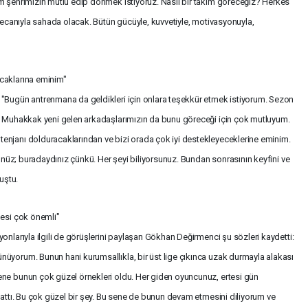
m şehrimizin mutlu edip dönmek istiyoruz. Nasıl bir takım göreceğiz? Herkes
eyecanıyla sahada olacak. Bütün gücüyle, kuvvetiyle, motivasyonuyla,
caklarına eminim"
 "Bugün antrenmana da geldikleri için onlara teşekkür etmek istiyorum. Sezon
r. Muhakkak yeni gelen arkadaşlarımızın da bunu göreceği için çok mutluyum.
enjanı dolduracaklarından ve bizi orada çok iyi destekleyeceklerine eminim.
dünüz; buradaydınız çünkü. Her şeyi biliyorsunuz. Bundan sonrasının keyfini ve
uştu.
mesi çok önemli"
onlarıyla ilgili de görüşlerini paylaşan Gökhan Değirmenci şu sözleri kaydetti:
üyorum. Bunun hani kurumsallıkla, bir üst lige çıkınca uzak durmayla alakası
ene bunun çok güzel örnekleri oldu. Her giden oyuncunuz, ertesi gün
lattı. Bu çok güzel bir şey. Bu sene de bunun devam etmesini diliyorum ve