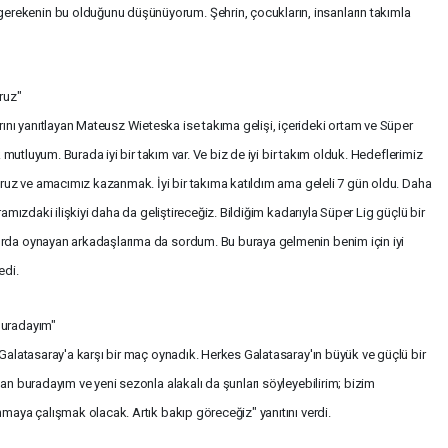
rekenin bu olduğunu düşünüyorum. Şehrin, çocukların, insanların takımla
oruz"
nı yanıtlayan Mateusz Wieteska ise takıma gelişi, içerideki ortam ve Süper
k mutluyum. Burada iyi bir takım var. Ve biz de iyi bir takım olduk. Hedeflerimiz
yoruz ve amacımız kazanmak. İyi bir takıma katıldım ama geleli 7 gün oldu. Daha
ramızdaki ilişkiyi daha da geliştireceğiz. Bildiğim kadarıyla Süper Lig güçlü bir
ırda oynayan arkadaşlarıma da sordum. Bu buraya gelmenin benim için iyi
edi.
buradayım"
 Galatasaray'a karşı bir maç oynadık. Herkes Galatasaray'ın büyük ve güçlü bir
 an buradayım ve yeni sezonla alakalı da şunları söyleyebilirim; bizim
nmaya çalışmak olacak. Artık bakıp göreceğiz" yanıtını verdi.