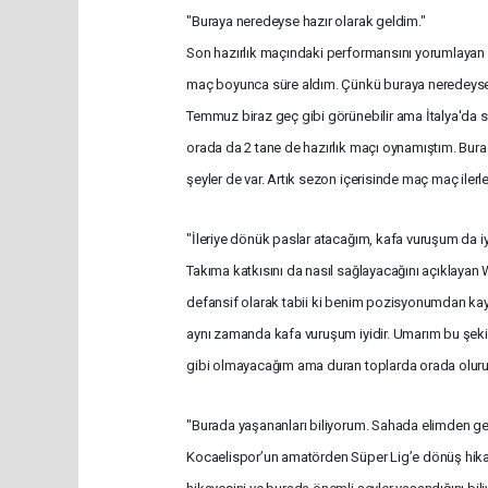
"Buraya neredeyse hazır olarak geldim."
Son hazırlık maçındaki performansını yorumlayan v
maç boyunca süre aldım. Çünkü buraya neredeyse 
Temmuz biraz geç gibi görünebilir ama İtalya'da sı
orada da 2 tane de hazırlık maçı oynamıştım. Bur
şeyler de var. Artık sezon içerisinde maç maç iler
"İleriye dönük paslar atacağım, kafa vuruşum da iy
Takıma katkısını da nasıl sağlayacağını açıklayan 
defansif olarak tabii ki benim pozisyonumdan kayn
aynı zamanda kafa vuruşum iyidir. Umarım bu şekilde
gibi olmayacağım ama duran toplarda orada olurum"
"Burada yaşananları biliyorum. Sahada elimden g
Kocaelispor’un amatörden Süper Lig’e dönüş hikay