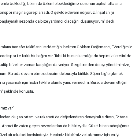
emle beklediği, bizim de özlemle beklediğimiz sezonun açılış haftasına
onspor maçına göre planladı. O şekilde devam ediyoruz. İnşallah iyi
n başlayarak sezonda da bize yardımcı olacağını düşünüyorum" dedi.
mların transfer tekliflerini reddettiğini belirten Gökhan Değirmenci, "Verdiğimiz
elispor ile farklı bir bağım var. Tabii ki bunun karşılığında hepimiz ücretini de
kulüp bize her zaman karşılığını da veriyor. Sevgilerinden dolayı yönetimimize,
orum. Burada devam etme sebebim de burayla birlikte Süper Lig’e çıkmak
unu yaşamak için hiçbir teklife olumlu yanıt vermedim. Burada devam ettiğim
m" şeklinde konuştu.
ımız var"
ardından oluşan ortamı ve rekabeti de değerlendiren deneyimli eldiven, "2 tane
. Ahmet ile zaten geçen sezonlardan da birlikteydik. Güzel bir arkadaşlığımız
zel bir rekabet içerisindeyiz. Hepimiz birbirimiz ve takımımız için en iyi