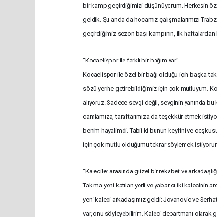
bir kamp geçirdiğimizi düşünüyorum. Herkesin özl
geldik. Şu anda da hocamız çalışmalarımızı Trabz
geçirdiğimiz sezon başı kampının, ilk haftalarda
"Kocaelispor ile farklı bir bağım var"
Kocaelispor ile özel bir bağı olduğu için başka takı
sözü yerine getirebildiğimiz için çok mutluyum. Koca
alıyoruz. Sadece sevgi değil, sevginin yanında bu 
camiamıza, taraftarımıza da teşekkür etmek istiy
benim hayalimdi. Tabii ki bunun keyfini ve coşkus
için çok mutlu olduğumu tekrar söylemek istiyoru
"Kaleciler arasında güzel bir rekabet ve arkadaşlığ
Takıma yeni katılan yerli ve yabancı iki kalecinin 
yeni kaleci arkadaşımız geldi; Jovanovic ve Serhat
var, onu söyleyebilirim. Kaleci departmanı olarak gü