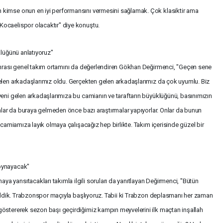
 kimse onun en iyi performansını vermesini sağlamak. Çok klasiktir ama
ocaelispor olacaktır" diye konuştu.
klüğünü anlatıyoruz"
sonrası genel takım ortamını da değerlendiren Gökhan Değirmenci, "Geçen sene
elen arkadaşlarımız oldu. Gerçekten gelen arkadaşlarımız da çok uyumlu. Biz
yeni gelen arkadaşlarımıza bu camianın ve taraftarın büyüklüğünü, basınımızın
Onlar da buraya gelmeden önce bazı araştırmalar yapıyorlar. Onlar da bunun
 camiamıza layık olmaya çalışacağız hep birlikte. Takım içerisinde güzel bir
 oynayacak"
 yansıtacakları takımla ilgili soruları da yanıtlayan Değirmenci, "Bütün
 geldik. Trabzonspor maçıyla başlıyoruz. Tabii ki Trabzon deplasmanı her zaman
göstererek sezon başı geçirdiğimiz kampın meyvelerini ilk maçtan inşallah