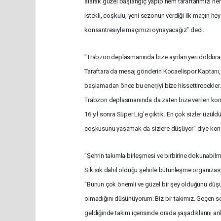
alarak güzel başlangıç yapıp hem taraftarımızı he
istekli, coşkulu, yeni sezonun verdiği ilk maçın h
konsantresiyle maçımızı oynayacağız" dedi.
"Trabzon deplasmanında bize ayrılan yeri doldura
Taraftara da mesaj gönderin Kocaelispor Kaptanı,
başlamadan önce bu enerjiyi bize hissettirecekle
Trabzon deplasmanında da zaten bize verilen kont
16 yıl sonra Süper Lig'e çıktık. En çok sizler üzül
coşkusunu yaşamak da sizlere düşüyor" diye kon
"Şehrin takımla birleşmesi ve birbirine dokunabil
Sık sık dahil olduğu şehirle bütünleşme organizasy
"Bunun çok önemli ve güzel bir şey olduğunu düşün
olmadığını düşünüyorum. Biz bir takımız. Geçen s
geldiğinde takım içerisinde orada yaşadıklarını an