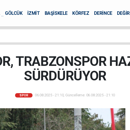
A
GÖLCÜK
İZMİT
BAŞİSKELE
KÖRFEZ
DERİNCE
DEĞİ
ÜRSEL
R, TRABZONSPOR HAZ
SÜRDÜRÜYOR
06.08.2025 - 21:10, Güncelleme: 06.08.2025 - 21:10
SPOR