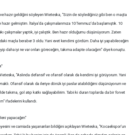
e hazır geldiğini söyleyen Wieteska, "Sizin de söylediğiniz gibi ben o maçta
hazır gelmiştim. İtalya'da çalışmalarımıza 10 Temmuz'da başlamıştık. 10
kı çalışmalar yaptık, iyi çalıştık. Ben hazır olduğumu düşünüyorum. Zaten
adaki maçla beraber 3 oldu. Yani evet kendimi gördüm. Daha iyi yapabileceğim
leyip daha iyi ne var onları göreceğim, takıma adapte olacağım" diye konuştu.
i"
Wieteska, "Aslında defansif ve ofansif olarak da kendimi iyi görüyorum. Yani
aklı. Ofansif olarak da ileriye dönük iyi paslar atabildiğimi düşünüyorum ve
 takıma, gol atıp katkı sağlayabilirim. Tabii ki duran toplarda da bir forvet
 ifadelerini kullandı.
eleni yapacağım"
esini ve camiada yaşananları bildiğini açıklayan Wieteska, "Kocaelispor’un