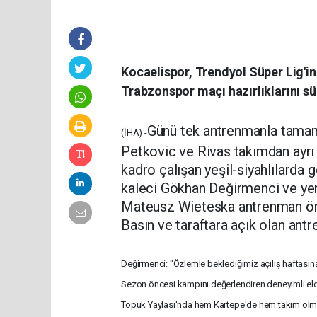
Kocaelispor, Trendyol Süper Lig'i
Trabzonspor maçı hazırlıklarını sü
Günü tek antrenmanla tamam
(İHA) -
Petkovic ve Rivas takımdan ayrı 
kadro çalışan yeşil-siyahlılarda 
kaleci Gökhan Değirmenci ve yen
Mateusz Wieteska antrenman önce
Basın ve taraftara açık olan antr
Değirmenci: "Özlemle beklediğimiz açılış haftasın
Sezon öncesi kampını değerlendiren deneyimli el
Topuk Yaylası'nda hem Kartepe'de hem takım olma